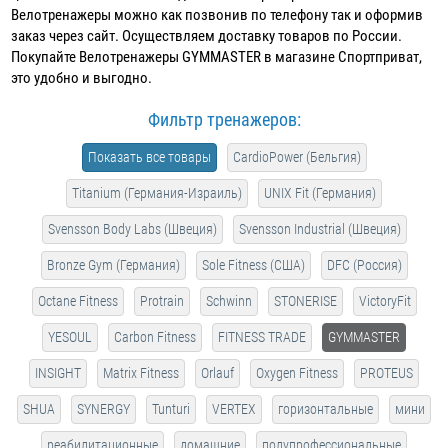
Велотренажеры можно как позвонив по телефону так и оформив
заказ через сайт. Осуществляем доставку товаров по России.
Покупайте Велотренажеры GYMMASTER в магазине Спортприват,
это удобно и выгодно.
Фильтр тренажеров:
Показать все товары
CardioPower (Бельгия)
Titanium (Германия-Израиль)
UNIX Fit (Германия)
Svensson Body Labs (Швеция)
Svensson Industrial (Швеция)
Bronze Gym (Германия)
Sole Fitness (США)
DFC (Россия)
Octane Fitness
Protrain
Schwinn
STONERISE
VictoryFit
YESOUL
Carbon Fitness
FITNESS TRADE
GYMMASTER
INSIGHT
Matrix Fitness
Orlauf
Oxygen Fitness
PROTEUS
SHUA
SYNERGY
Tunturi
VERTEX
горизонтальные
мини
реабилитационные
домашние
полупрофессиональные