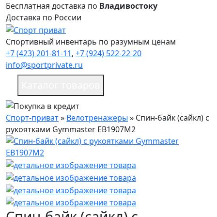
Бесплатная доставка по
Владивостоку
Доставка по России
Спортивный инвентарь по разумным ценам
+7 (423) 201-81-11
,
+7 (924) 522-22-20
info@sportprivate.ru
Каталог товаров
Спорт-приват
»
Велотренажеры
»
Спин-байк (сайкл) с
рукоятками Gymmaster EB1907M2
Спин-байк (сайкл) с