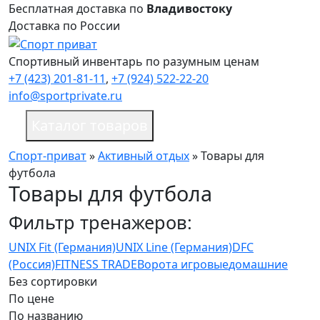
Бесплатная доставка по
Владивостоку
Доставка по России
Спортивный инвентарь по разумным ценам
+7 (423) 201-81-11
,
+7 (924) 522-22-20
info@sportprivate.ru
Каталог товаров
Спорт-приват
»
Активный отдых
»
Товары для
футбола
Товары для футбола
Фильтр тренажеров:
UNIX Fit (Германия)
UNIX Line (Германия)
DFC
(Россия)
FITNESS TRADE
Ворота игровые
домашние
Без сортировки
По цене
По названию