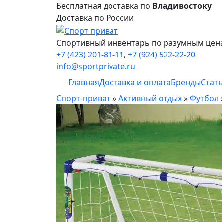
Бесплатная доставка по
Владивостоку
Доставка по России
Спортивный инвентарь по разумным цен
+7 (423) 201-81-11
,
+7 (924) 522-22-20
info@sportprivate.ru
Главная
Доставка и оплата
Бренды
Стат
Спорт-приват
»
Активный отдых
»
Футбол