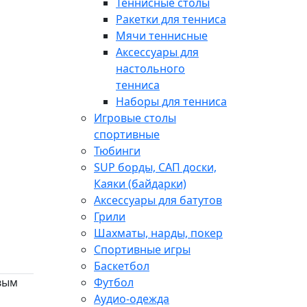
Теннисные столы
Ракетки для тенниса
Мячи теннисные
Аксессуары для
настольного
тенниса
Наборы для тенниса
Игровые столы
спортивные
Тюбинги
SUP борды, САП доски,
Каяки (байдарки)
Аксессуары для батутов
Грили
Шахматы, нарды, покер
Спортивные игры
Баскетбол
Футбол
вым
Аудио-одежда