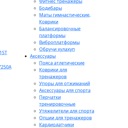
Фитнес тренажеры
Бодибары
Маты гимнастические,
Коврики
Балансировочные
платформы
Виброплатформы
Обручи хулахуп
Аксессуары
Пояса атлетические
Коврики для
тренажеров
Упоры для отжиманий
Аксессуары для спорта
Перчатки
тренировочные
Утяжелители для спорта
Опции для тренажеров
Кардиодатчики