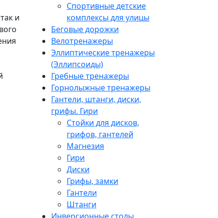
Спортивные детские
комплексы для улицы
так и
Беговые дорожки
вого
Велотренажеры
ения
Эллиптические тренажеры
(Эллипсоиды)
Гребные тренажеры
й
Горнолыжные тренажеры
Гантели, штанги, диски,
грифы. Гири
Стойки для дисков,
грифов, гантелей
Магнезия
Гири
Диски
Грифы, замки
Гантели
Штанги
Инверсионные столы