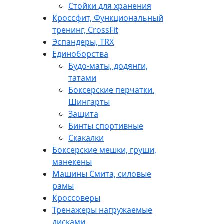
Стойки для хранения
Кроссфит, Функциональный
тренинг, CrossFit
Эспандеры, TRX
Единоборства
Будо-маты, додянги,
татами
Боксерские перчатки.
Шингарты
Защита
Бинты спортивные
Скакалки
Боксерские мешки, груши,
манекены
Машины Смита, силовые
рамы
Кроссоверы
Тренажеры нагружаемые
дисками