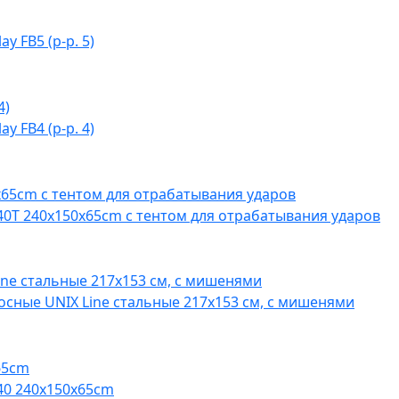
y FB5 (р-р. 5)
y FB4 (р-р. 4)
0T 240x150x65cm с тентом для отрабатывания ударов
сные UNIX Line стальные 217x153 см, с мишенями
40 240x150x65cm