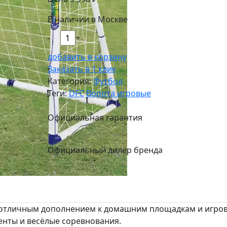
В наличии в Москве
-
+
добавить в корзину
Заказать в 1 клик
Категория:
Футбол
Теги:
DFC
Ворота игровые
Официальная гарантия
Официальный дилер бренда
т отличным дополнением к домашним площадкам и игро
нты и весёлые соревнования.