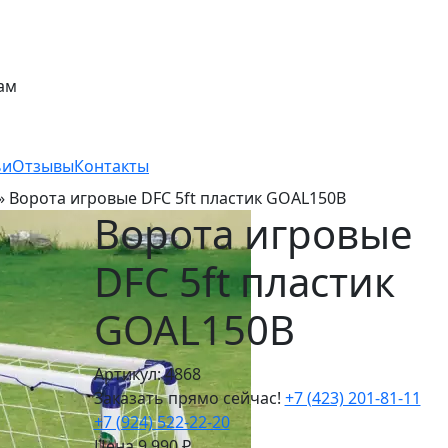
ам
ьи
Отзывы
Контакты
»
Ворота игровые DFC 5ft пластик GOAL150B
Ворота игровые
DFC 5ft пластик
GOAL150B
Артикул: 4868
Заказать прямо сейчас!
+7 (423) 201-81-11
+7 (924) 522-22-20
Цена
9 990
₽