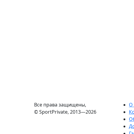
Все права защищены,
О
© SportPrivate, 2013—2026
К
О
Д
Га