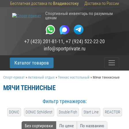
Бесплатная доставка по
Владивостоку
Доставка по России
Спортивный инвентарь по разумным
ценам
+7 (423) 201-81-11
,
+7 (924) 522-22-20
info@sportprivate.ru
Каталог товаров
Спорт-приват
»
Активный отдых
»
Теннис настольный
»
Мячи теннисные
МЯЧИ ТЕННИСНЫЕ
Фильтр тренажеров:
DONIC
DONIC Schildkrot
Double Fish
Start Line
REACTOR
Без сортировки
По цене
По названию