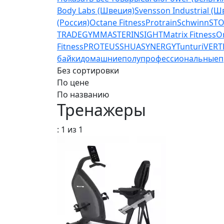
Body Labs (Швеция)
Svensson Industrial (Ш
(Россия)
Octane Fitness
Protrain
Schwinn
STO
TRADE
GYMMASTER
INSIGHT
Matrix Fitness
O
Fitness
PROTEUS
SHUA
SYNERGY
Tunturi
VERT
байки
домашние
полупрофессиональные
п
Без сортировки
По цене
По названию
Тренажеры
: 1 из 1