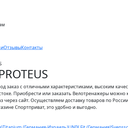
ам
ьи
Отзывы
Контакты
S
 PROTEUS
од заказ c отличными характеристиками, высоким каче
стоке. Приобрести или заказать Велотренажеры можно 
з через сайт. Осуществляем доставку товаров по России
зине Спортприват, это удобно и выгодно.
я)
Titanium (Германия-Израиль)
UNIX Fit (Германия)
Svenss