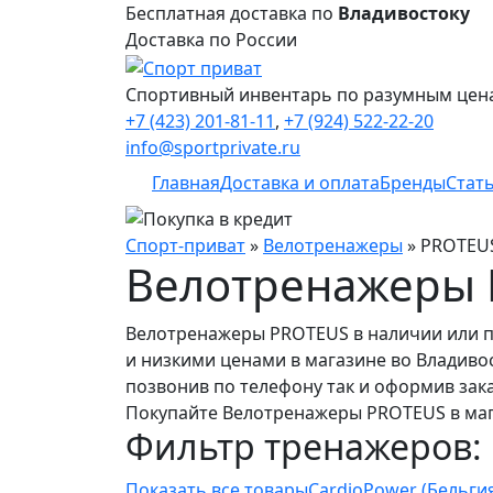
Бесплатная доставка по
Владивостоку
Доставка по России
Спортивный инвентарь по разумным цен
+7 (423) 201-81-11
,
+7 (924) 522-22-20
info@sportprivate.ru
Главная
Доставка и оплата
Бренды
Стат
Спорт-приват
»
Велотренажеры
»
PROTEU
Велотренажеры
Велотренажеры PROTEUS в наличии или п
и низкими ценами в магазине во Владиво
позвонив по телефону так и оформив зака
Покупайте Велотренажеры PROTEUS в мага
Фильтр тренажеров:
Показать все товары
CardioPower (Бельги