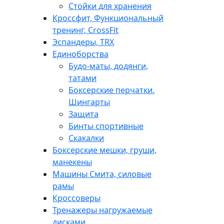
Стойки для хранения
Кроссфит, Функциональный
тренинг, CrossFit
Эспандеры, TRX
Единоборства
Будо-маты, додянги,
татами
Боксерские перчатки.
Шингарты
Защита
Бинты спортивные
Скакалки
Боксерские мешки, груши,
манекены
Машины Смита, силовые
рамы
Кроссоверы
Тренажеры нагружаемые
дисками