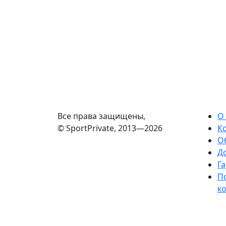
Все права защищены,
О
© SportPrivate, 2013—2026
К
О
Д
Га
П
к