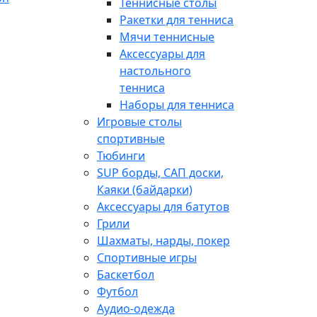
Теннисные столы
Ракетки для тенниса
Мячи теннисные
Аксессуары для
настольного
тенниса
Наборы для тенниса
Игровые столы
спортивные
Тюбинги
SUP борды, САП доски,
Каяки (байдарки)
Аксессуары для батутов
Грили
Шахматы, нарды, покер
Спортивные игры
Баскетбол
Футбол
Аудио-одежда