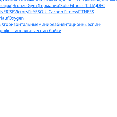
веция)
Bronze Gym (Германия)
Sole Fitness (США)
DFC
NERISE
VictoryFit
YESOUL
Carbon Fitness
FITNESS
rlauf
Oxygen
EX
горизонтальные
мини
реабилитационные
спин-
рофессиональные
спин-байки