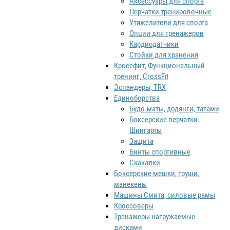
Аксессуары для спорта
Перчатки тренировочные
Утяжелители для спорта
Опции для тренажеров
Кардиодатчики
Стойки для хранения
Кроссфит, Функциональный
тренинг, CrossFit
Эспандеры, TRX
Единоборства
Будо-маты, додянги, татами
Боксерские перчатки.
Шингарты
Защита
Бинты спортивные
Скакалки
Боксерские мешки, груши,
манекены
Машины Смита, силовые рамы
Кроссоверы
Тренажеры нагружаемые
дисками