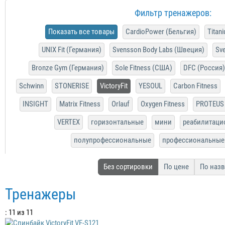
Фильтр тренажеров:
Показать все товары
CardioPower (Бельгия)
Titan
UNIX Fit (Германия)
Svensson Body Labs (Швеция)
Sve
Bronze Gym (Германия)
Sole Fitness (США)
DFC (Россия)
Schwinn
STONERISE
VictoryFit
YESOUL
Carbon Fitness
INSIGHT
Matrix Fitness
Orlauf
Oxygen Fitness
PROTEUS
VERTEX
горизонтальные
мини
реабилитаци
полупрофессиональные
профессиональные
Без сортировки
По цене
По наз
Тренажеры
: 11 из 11