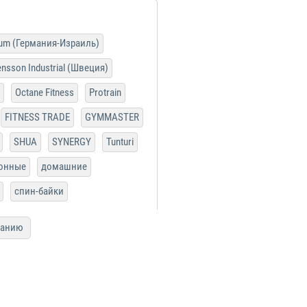
ium (Германия-Израиль)
nsson Industrial (Швеция)
Octane Fitness
Protrain
FITNESS TRADE
GYMMASTER
SHUA
SYNERGY
Tunturi
онные
домашние
спин-байки
ванию