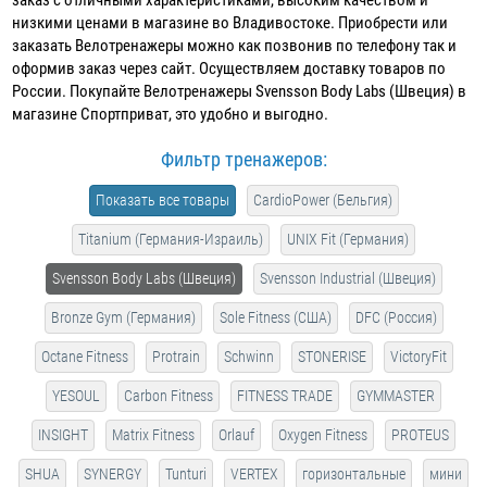
низкими ценами в магазине во Владивостоке. Приобрести или
заказать Велотренажеры можно как позвонив по телефону так и
оформив заказ через сайт. Осуществляем доставку товаров по
России. Покупайте Велотренажеры Svensson Body Labs (Швеция) в
магазине Спортприват, это удобно и выгодно.
Фильтр тренажеров:
Показать все товары
CardioPower (Бельгия)
Titanium (Германия-Израиль)
UNIX Fit (Германия)
Svensson Body Labs (Швеция)
Svensson Industrial (Швеция)
Bronze Gym (Германия)
Sole Fitness (США)
DFC (Россия)
Octane Fitness
Protrain
Schwinn
STONERISE
VictoryFit
YESOUL
Carbon Fitness
FITNESS TRADE
GYMMASTER
INSIGHT
Matrix Fitness
Orlauf
Oxygen Fitness
PROTEUS
SHUA
SYNERGY
Tunturi
VERTEX
горизонтальные
мини