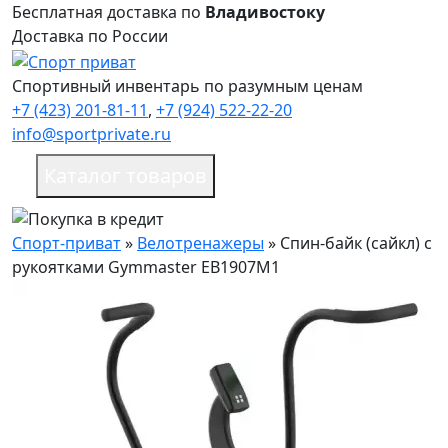
Бесплатная доставка по
Владивостоку
Доставка по России
Спортивный инвентарь по разумным ценам
+7 (423) 201-81-11
,
+7 (924) 522-22-20
info@sportprivate.ru
Каталог товаров
Спорт-приват
»
Велотренажеры
»
Спин-байк (сайкл) с
рукоятками Gymmaster EB1907M1