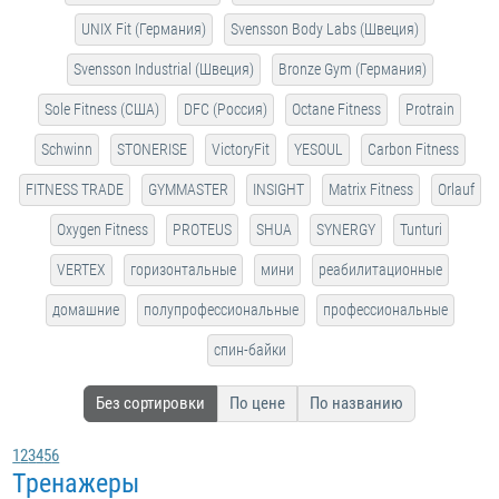
UNIX Fit (Германия)
Svensson Body Labs (Швеция)
Svensson Industrial (Швеция)
Bronze Gym (Германия)
Sole Fitness (США)
DFC (Россия)
Octane Fitness
Protrain
Schwinn
STONERISE
VictoryFit
YESOUL
Carbon Fitness
FITNESS TRADE
GYMMASTER
INSIGHT
Matrix Fitness
Orlauf
Oxygen Fitness
PROTEUS
SHUA
SYNERGY
Tunturi
VERTEX
горизонтальные
мини
реабилитационные
домашние
полупрофессиональные
профессиональные
спин-байки
Без сортировки
По цене
По названию
1
2
3
4
5
6
Тренажеры