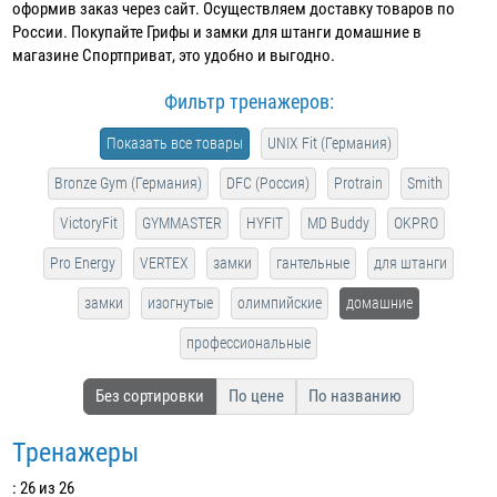
оформив заказ через сайт. Осуществляем доставку товаров по
России. Покупайте Грифы и замки для штанги домашние в
магазине Спортприват, это удобно и выгодно.
Фильтр тренажеров:
Показать все товары
UNIX Fit (Германия)
Bronze Gym (Германия)
DFC (Россия)
Protrain
Smith
VictoryFit
GYMMASTER
HYFIT
MD Buddy
OKPRO
Pro Energy
VERTEX
замки
гантельные
для штанги
замки
изогнутые
олимпийские
домашние
профессиональные
Без сортировки
По цене
По названию
Тренажеры
: 26 из 26