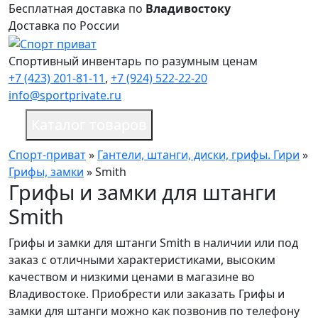
Бесплатная доставка по
Владивостоку
Доставка по России
Спортивный инвентарь по разумным ценам
+7 (423) 201-81-11
,
+7 (924) 522-22-20
info@sportprivate.ru
Каталог товаров
Спорт-приват
»
Гантели, штанги, диски, грифы. Гири
»
Грифы, замки
»
Smith
Грифы и замки для штанги
Smith
Грифы и замки для штанги Smith в наличии или под
заказ c отличными характеристиками, высоким
качеством и низкими ценами в магазине во
Владивостоке. Приобрести или заказать Грифы и
замки для штанги можно как позвонив по телефону