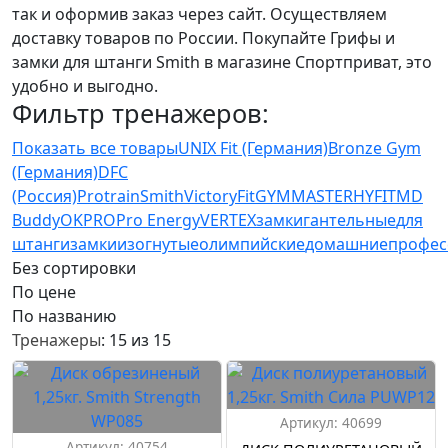
так и оформив заказ через сайт. Осуществляем
доставку товаров по России. Покупайте Грифы и
замки для штанги Smith в магазине Спортприват, это
удобно и выгодно.
Фильтр тренажеров:
Показать все товары
UNIX Fit (Германия)
Bronze Gym
(Германия)
DFC
(Россия)
Protrain
Smith
VictoryFit
GYMMASTER
HYFIT
MD
Buddy
OKPRO
Pro Energy
VERTEX
замки
гантельные
для
штанги
замки
изогнутые
олимпийские
домашние
профес
Без сортировки
По цене
По названию
Тренажеры
: 15 из 15
Артикул: 40699
Артикул: 40754