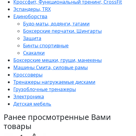
Кроссфит, Функциональный тренинг, CrossFit
Эспандеры, TRX
Единоборства
Будо-маты, додянги, татами
Боксерские перчатки. Шингарты
Защита
Бинты спортивные
Скакалки
Боксерские мешки, груши, манекены
Машины Смита, силовые рамы
Кроссоверы
Тренажеры нагружаемые дисками
Грузоблочные тренажеры
Электроника
Детская мебель
Ранее просмотренные Вами
товары