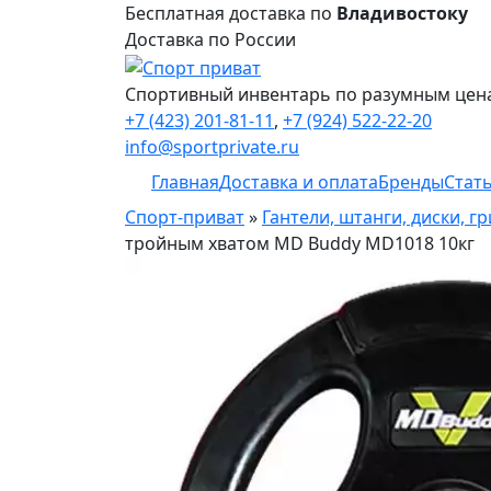
Бесплатная доставка по
Владивостоку
Доставка по России
Спортивный инвентарь по разумным цен
+7 (423) 201-81-11
,
+7 (924) 522-22-20
info@sportprivate.ru
Главная
Доставка и оплата
Бренды
Стат
Спорт-приват
»
Гантели, штанги, диски, г
тройным хватом MD Buddy MD1018 10кг