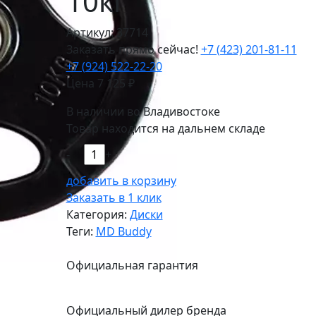
10кг
Артикул: 37714
Заказать прямо сейчас!
+7 (423) 201-81-11
+7 (924) 522-22-20
Цена
7 125
₽
В наличии во Владивостоке
Товар находится на дальнем складе
-
+
добавить в корзину
Заказать в 1 клик
Категория:
Диски
Теги:
MD Buddy
Официальная гарантия
Официальный дилер бренда