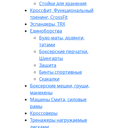
Стойки для хранения
Кроссфит, Функциональный
тренинг, CrossFit
Эспандеры, TRX
Единоборства
Будо-маты, додянги,
татами
Боксерские перчатки.
Шингарты
Защита
Бинты спортивные
Скакалки
Боксерские мешки, груши,
манекены
Машины Смита, силовые
рамы
Кроссоверы
Тренажеры нагружаемые
дисками