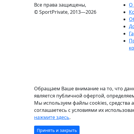
Все права защищены,
О
© SportPrivate, 2013—2026
К
О
Д
Га
П
к
Обращаем Ваше внимание на то, что данн
является публичной офертой, определяем
Мы используем файлы cookies, средства ан
соглашаетесь с условиями их использов
нажмите здесь
.
Принять и закрыть