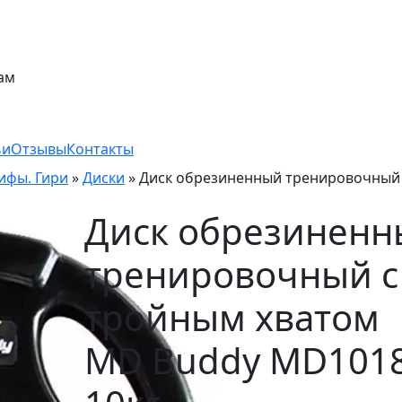
ам
ьи
Отзывы
Контакты
рифы. Гири
»
Диски
»
Диск обрезиненный тренировочный
Диск обрезиненн
тренировочный с
тройным хватом
MD Buddy MD101