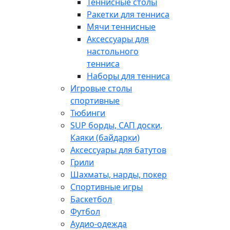
Теннисные столы
Ракетки для тенниса
Мячи теннисные
Аксессуары для
настольного
тенниса
Наборы для тенниса
Игровые столы
спортивные
Тюбинги
SUP борды, САП доски,
Каяки (байдарки)
Аксессуары для батутов
Грили
Шахматы, нарды, покер
Спортивные игры
Баскетбол
Футбол
Аудио-одежда