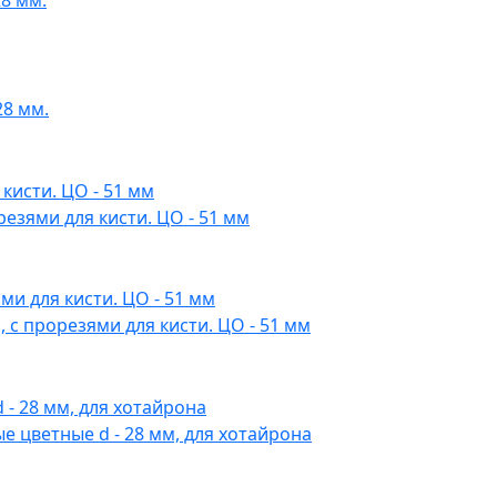
8 мм.
28 мм.
езями для кисти. ЦО - 51 мм
 с прорезями для кисти. ЦО - 51 мм
 цветные d - 28 мм, для хотайрона