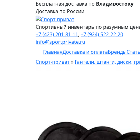
Бесплатная доставка по
Владивостоку
Доставка по России
Спортивный инвентарь по разумным цен
+7 (423) 201-81-11
,
+7 (924) 522-22-20
info@sportprivate.ru
Главная
Доставка и оплата
Бренды
Стат
Спорт-приват
»
Гантели, штанги, диски, г