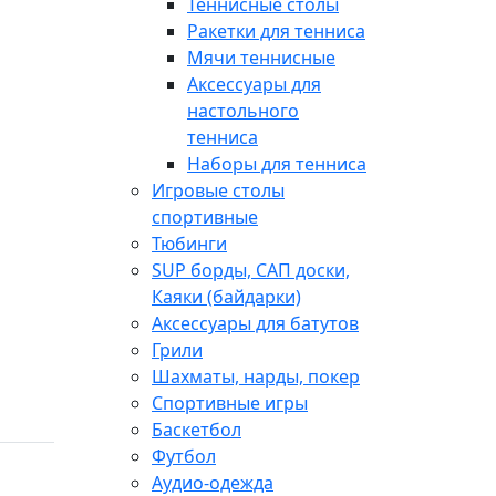
Теннисные столы
Ракетки для тенниса
Мячи теннисные
Аксессуары для
настольного
тенниса
Наборы для тенниса
Игровые столы
спортивные
Тюбинги
SUP борды, САП доски,
Каяки (байдарки)
Аксессуары для батутов
Грили
Шахматы, нарды, покер
Спортивные игры
Баскетбол
Футбол
Аудио-одежда