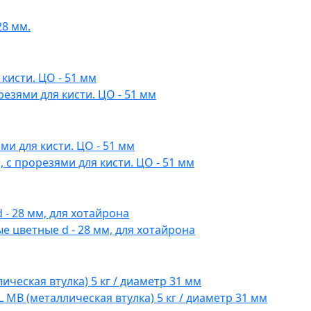
28 мм.
езями для кисти. ЦО - 51 мм
 с прорезями для кисти. ЦО - 51 мм
 цветные d - 28 мм, для хотайрона
MB (металлическая втулка) 5 кг / диаметр 31 мм