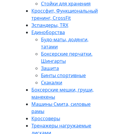
Стойки для хранения
Кроссфит, Функциональный
тренинг, CrossFit
Эспандеры, TRX
Единоборства
Будо-маты, додянги,
татами
Боксерские перчатки.
Шингарты
Защита
Бинты спортивные
Скакалки
Боксерские мешки, груши,
манекены
Машины Смита, силовые
рамы
Кроссоверы
Тренажеры нагружаемые
дисками