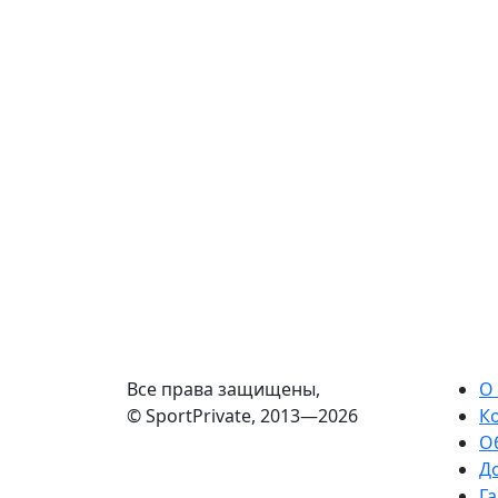
Все права защищены,
О
© SportPrivate, 2013—2026
К
О
Д
Га