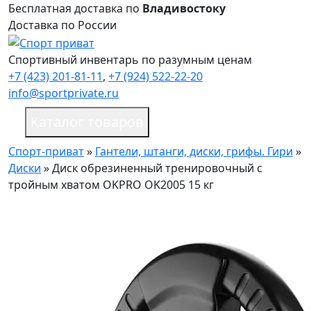
Бесплатная доставка по
Владивостоку
Доставка по России
Спортивный инвентарь по разумным ценам
+7 (423) 201-81-11
,
+7 (924) 522-22-20
info@sportprivate.ru
Каталог товаров
Спорт-приват
»
Гантели, штанги, диски, грифы. Гири
»
Диски
»
Диск обрезиненный тренировочный с
тройным хватом OKPRO OK2005 15 кг