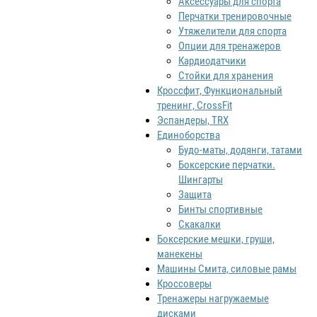
Аксессуары для спорта
Перчатки тренировочные
Утяжелители для спорта
Опции для тренажеров
Кардиодатчики
Стойки для хранения
Кроссфит, Функциональный
тренинг, CrossFit
Эспандеры, TRX
Единоборства
Будо-маты, додянги, татами
Боксерские перчатки.
Шингарты
Защита
Бинты спортивные
Скакалки
Боксерские мешки, груши,
манекены
Машины Смита, силовые рамы
Кроссоверы
Тренажеры нагружаемые
дисками