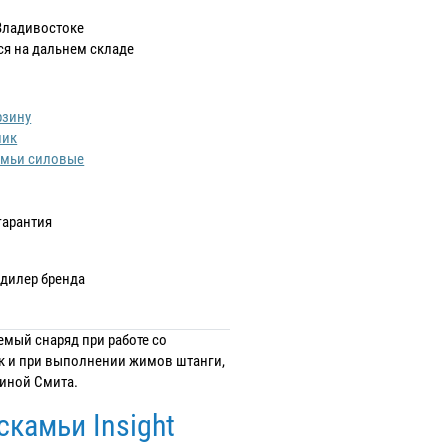
Владивостоке
ся на дальнем складе
рзину
лик
амьи силовые
гарантия
дилер бренда
уемый снаряд при работе со
ак и при выполнении жимов штанги,
шиной Смита.
камьи Insight