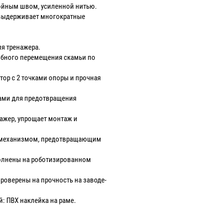
войным швом, усиленной нитью.
и выдерживает многократные
ия тренажера.
добного перемещения скамьи по
тор с 2 точками опоры и прочная
ами для предотвращения
нажер, упрощает монтаж и
м механизмом, предотвращающим
полнены на роботизированном
роверены на прочность на заводе-
: ПВХ наклейка на раме.