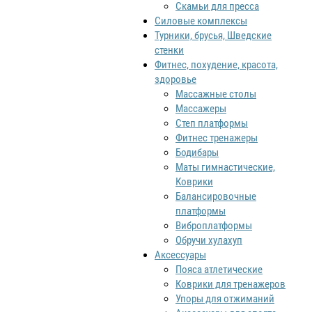
Скамьи для пресса
Силовые комплексы
Турники, брусья, Шведские
стенки
Фитнес, похудение, красота,
здоровье
Массажные столы
Массажеры
Степ платформы
Фитнес тренажеры
Бодибары
Маты гимнастические,
Коврики
Балансировочные
платформы
Виброплатформы
Обручи хулахуп
Аксессуары
Пояса атлетические
Коврики для тренажеров
Упоры для отжиманий