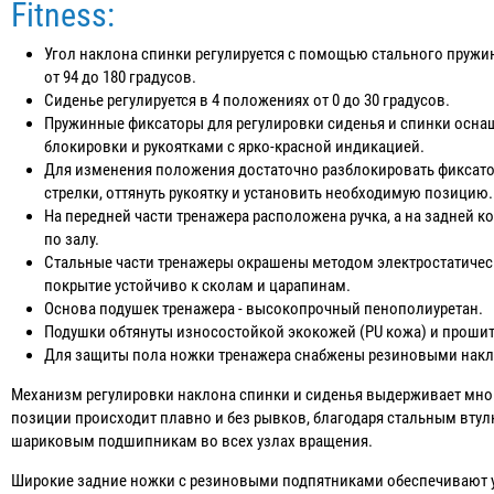
Fitness:
Угол наклона спинки регулируется с помощью стального пружин
от 94 до 180 градусов.
Сиденье регулируется в 4 положениях от 0 до 30 градусов.
Пружинные фиксаторы для регулировки сиденья и спинки ос
блокировки и рукоятками с ярко-красной индикацией.
Для изменения положения достаточно разблокировать фиксатор
стрелки, оттянуть рукоятку и установить необходимую позицию.
На передней части тренажера расположена ручка, а на задней 
по залу.
Стальные части тренажеры окрашены методом электростатичес
покрытие устойчиво к сколам и царапинам.
Основа подушек тренажера - высокопрочный пенополиуретан.
Подушки обтянуты износостойкой экокожей (PU кожа) и проши
Для защиты пола ножки тренажера снабжены резиновыми нак
Механизм регулировки наклона спинки и сиденья выдерживает мно
позиции происходит плавно и без рывков, благодаря стальным в
шариковым подшипникам во всех узлах вращения.
Широкие задние ножки с резиновыми подпятниками обеспечивают у