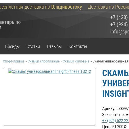
Бесплатная доставка по
Владивостоку
Доставка по Росси
+7 (423)
ентарь по
+7 (924)
м
info@spor
Бренды
Статьи
Отзывы
Контакты
Спорт-приват
»
Скамьи спортивные
»
Скамьи силовые
»
Скамья универсальная I
СКАМЬ
УНИВЕ
INSIGH
Артикул: 38997
Заказать прям
+7 (924) 522-22
Цена
61 200
₽