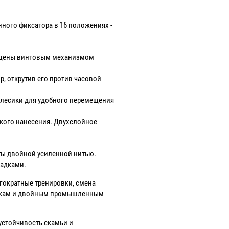
ного фиксатора в 16 положениях -
нащены винтовым механизмом
, открутив его против часовой
колесики для удобного перемещения
кого нанесения. Двухслойное
ты двойной усиленной нитью.
ладками.
гократные тренировки, смена
тулкам и двойным промышленным
стойчивость скамьи и