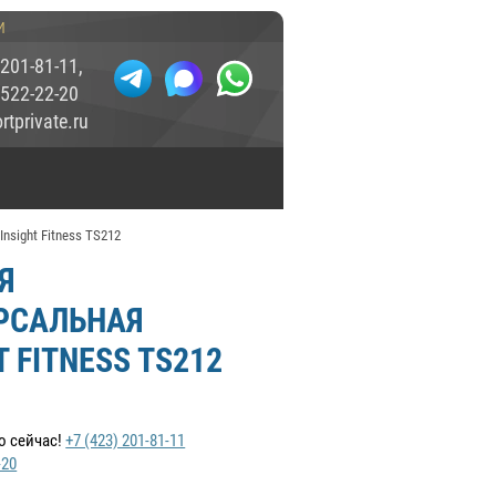
и
 201-81-11
,
 522-22-20
tprivate.ru
nsight Fitness TS212
Я
РСАЛЬНАЯ
T FITNESS TS212
о сейчас!
+7 (423) 201-81-11
-20