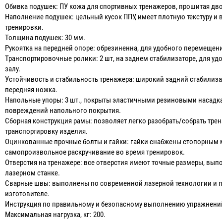
Обивка подушек: ПУ кожа для спортивных тренажеров, прошитая д
Наполнение подушек: цельный кусок ППУ, имеет плотную текстуру 
тренировки.
Толщина подушек: 30 мм.
Рукоятка на передней опоре: обрезиненна, для удобного перемещен
Транспортировочные ролики: 2 шт, на заднем стабилизаторе, для у
залу.
Устойчивость и стабильность тренажера: широкий задний стабилиза
передняя ножка.
Напольные упоры: 3 шт., покрыты эластичными резиновыми насадк
повреждений напольного покрытия.
Сборная конструкция рамы: позволяет легко разобрать/собрать тре
транспортировку изделия.
Оцинкованные прочные болты и гайки: гайки снабжены стопорны
самопроизвольное раскручивание во время тренировок.
Отверстия на тренажере: все отверстия имеют точные размеры, вы
лазерном станке.
Сварные швы: выполнены по современной лазерной технологии и п
изготовителе.
Инструкция по правильному и безопасному выполнению упражнений
Максимальная нагрузка, кг: 200.