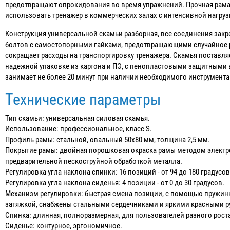
предотвращают опрокидования во время упражнений. Прочная рама 
использовать тренажер в коммерческих залах с интенсивной нагруз
Конструкция универсальной скамьи разборная, все соединения за
болтов с самостопорными гайками, предотвращающими случайное р
сокращает расходы на транспортировку тренажера. Скамья поставляе
надежной упаковке из картона и ПЭ, с пенопластовыми защитными 
занимает не более 20 минут при наличии необходимого инструмента
Технические параметры
Тип скамьи: универсальная силовая скамья.
Использование: профессиональное, класс S.
Профиль рамы: стальной, овальный 50х80 мм, толщина 2,5 мм.
Покрытие рамы: двойная порошковая окраска рамы методом электро
предварительной пескоструйной обработкой металла.
Регулировка угла наклона спинки: 16 позиций - от 94 до 180 градусов
Регулировка угла наклона сиденья: 4 позиции - от 0 до 30 градусов.
Механизм регулировки: быстрая смена позиции, с помощью пружин
затяжкой, снабжены стальными сердечниками и яркими красными р
Спинка: длинная, полноразмерная, для пользователей разного рост
Сиденье: контурное, эргономичное.