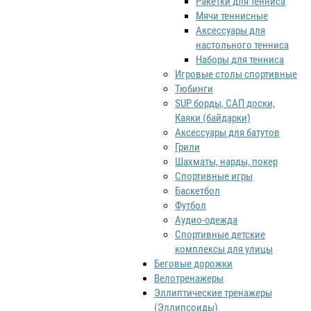
Ракетки для тенниса
Мячи теннисные
Аксессуары для
настольного тенниса
Наборы для тенниса
Игровые столы спортивные
Тюбинги
SUP борды, САП доски,
Каяки (байдарки)
Аксессуары для батутов
Грили
Шахматы, нарды, покер
Спортивные игры
Баскетбол
Футбол
Аудио-одежда
Спортивные детские
комплексы для улицы
Беговые дорожки
Велотренажеры
Эллиптические тренажеры
(Эллипсоиды)