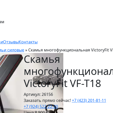
ам
ьи
Отзывы
Контакты
мьи силовые
»
Скамья многофункциональная VictoryFit V
Скамья
многофункциона
VictoryFit VF-T18
Артикул: 26156
Заказать прямо сейчас!
+7 (423) 201-81-11
+7 (924) 522-22-20
Цена
8 900
₽