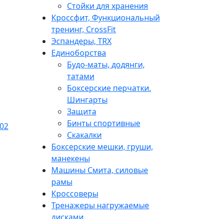
Стойки для хранения
Кроссфит, Функциональный
тренинг, CrossFit
Эспандеры, TRX
Единоборства
Будо-маты, додянги,
татами
Боксерские перчатки.
Шингарты
Защита
Бинты спортивные
Скакалки
Боксерские мешки, груши,
манекены
Машины Смита, силовые
рамы
Кроссоверы
Тренажеры нагружаемые
дисками