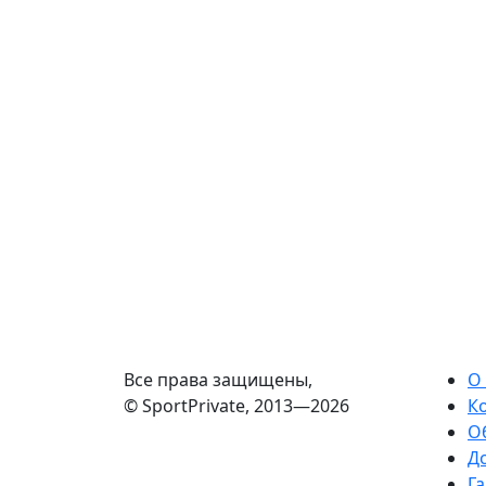
Все права защищены,
О
© SportPrivate, 2013—2026
К
О
Д
Га