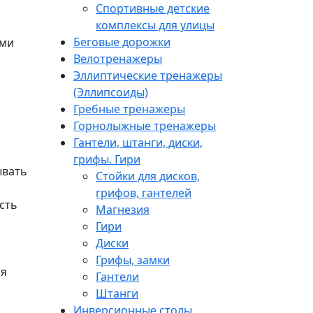
Спортивные детские
комплексы для улицы
Беговые дорожки
ами
Велотренажеры
Эллиптические тренажеры
(Эллипсоиды)
Гребные тренажеры
Горнолыжные тренажеры
Гантели, штанги, диски,
грифы. Гири
ывать
Стойки для дисков,
грифов, гантелей
сть
Магнезия
Гири
Диски
Грифы, замки
мя
Гантели
Штанги
Инверсионные столы