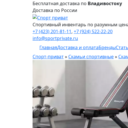
Бесплатная доставка по
Владивостоку
Доставка по России
Спортивный инвентарь по разумным цен
+7 (423) 201-81-11
,
+7 (924) 522-22-20
info@sportprivate.ru
Главная
Доставка и оплата
Бренды
Стат
Спорт-приват
»
Скамьи спортивные
»
Ска