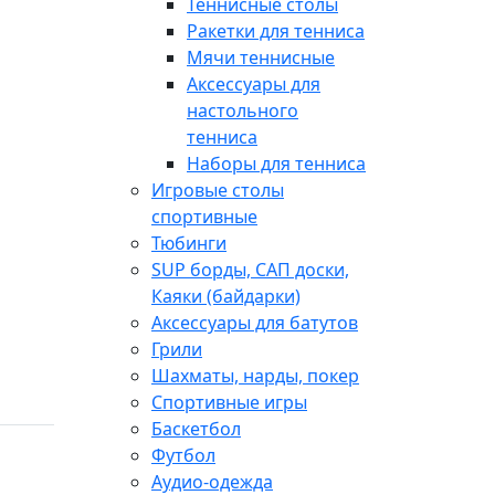
Теннисные столы
Ракетки для тенниса
Мячи теннисные
Аксессуары для
настольного
тенниса
Наборы для тенниса
Игровые столы
спортивные
Тюбинги
SUP борды, САП доски,
Каяки (байдарки)
Аксессуары для батутов
Грили
Шахматы, нарды, покер
Спортивные игры
Баскетбол
Футбол
Аудио-одежда