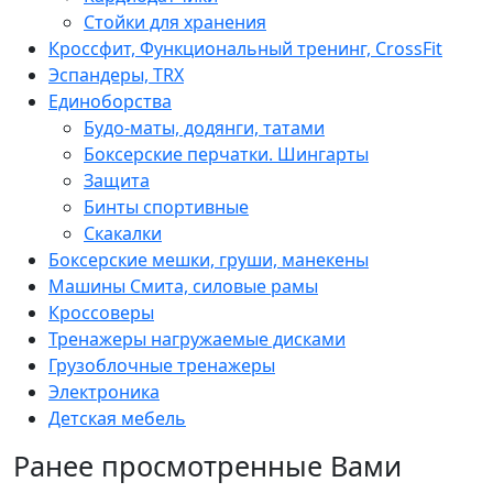
Стойки для хранения
Кроссфит, Функциональный тренинг, CrossFit
Эспандеры, TRX
Единоборства
Будо-маты, додянги, татами
Боксерские перчатки. Шингарты
Защита
Бинты спортивные
Скакалки
Боксерские мешки, груши, манекены
Машины Смита, силовые рамы
Кроссоверы
Тренажеры нагружаемые дисками
Грузоблочные тренажеры
Электроника
Детская мебель
Ранее просмотренные Вами