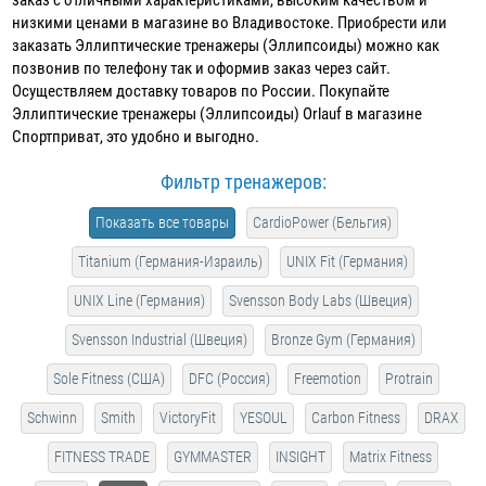
низкими ценами в магазине во Владивостоке. Приобрести или
заказать Эллиптические тренажеры (Эллипсоиды) можно как
позвонив по телефону так и оформив заказ через сайт.
Осуществляем доставку товаров по России. Покупайте
Эллиптические тренажеры (Эллипсоиды) Orlauf в магазине
Спортприват, это удобно и выгодно.
Фильтр тренажеров:
Показать все товары
CardioPower (Бельгия)
Titanium (Германия-Израиль)
UNIX Fit (Германия)
UNIX Line (Германия)
Svensson Body Labs (Швеция)
Svensson Industrial (Швеция)
Bronze Gym (Германия)
Sole Fitness (США)
DFC (Россия)
Freemotion
Protrain
Schwinn
Smith
VictoryFit
YESOUL
Carbon Fitness
DRAX
FITNESS TRADE
GYMMASTER
INSIGHT
Matrix Fitness