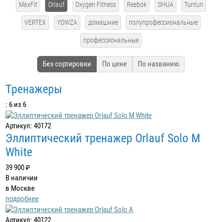
MaxFit
Orlauf
Oxygen Fitness
Reebok
SHUA
Tunturi
VERTEX
YOWZA
домашние
полупрофессиональные
профессиональные
Без сортировки
По цене
По названию
Тренажеры
: 6 из 6
Артикул: 40172
Эллиптический тренажер Orlauf Solo M
White
39 900 ₽
В наличии
в Москве
подробнее
Артикул: 40122