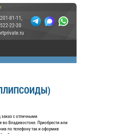
и
 201-81-11
,
 522-22-20
tprivate.ru
ЭЛЛИПСОИДЫ)
 заказ c отличными
е во Владивостоке. Приобрести или
ив по телефону так и оформив