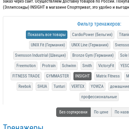
заказ через сайт. Осуществляем доставку товаров по России. Поку
(Эллипсоиды) INSIGHT в магазине Спортприват, это удобно и выгодн
Фильтр тренажеров:
Показать все товары
CardioPower (Бельгия)
Titan
UNIX Fit (Германия)
UNIX Line (Германия)
Svensso
Svensson Industrial (Швеция)
Bronze Gym (Германия)
Sole
Freemotion
Protrain
Schwinn
Smith
VictoryFit
YES
FITNESS TRADE
GYMMASTER
INSIGHT
Matrix Fitness
M
Reebok
SHUA
Tunturi
VERTEX
YOWZA
домашни
профессиональные
Без сортировки
По цене
По наз
Тренажеры