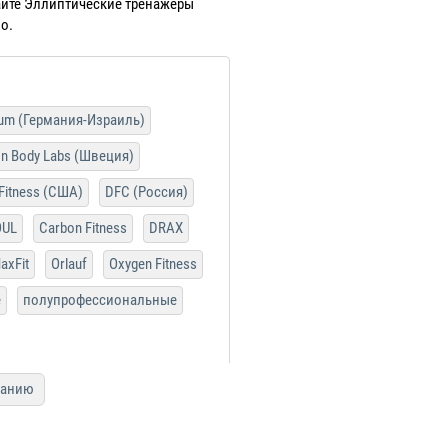
пайте Эллиптические тренажеры
о.
ium (Германия-Израиль)
n Body Labs (Швеция)
 Fitness (США)
DFC (Россия)
OUL
Carbon Fitness
DRAX
axFit
Orlauf
Oxygen Fitness
е
полупрофессиональные
ванию