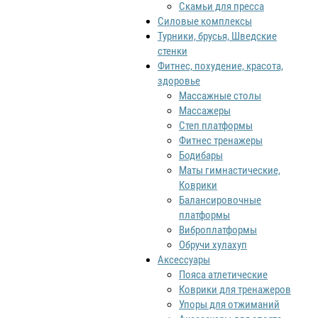
Скамьи для пресса
Силовые комплексы
Турники, брусья, Шведские
стенки
Фитнес, похудение, красота,
здоровье
Массажные столы
Массажеры
Степ платформы
Фитнес тренажеры
Бодибары
Маты гимнастические,
Коврики
Балансировочные
платформы
Виброплатформы
Обручи хулахуп
Аксессуары
Пояса атлетические
Коврики для тренажеров
Упоры для отжиманий