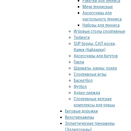
Ракетки для тенниса
Мячи теннисные
Аксессуары для
настольного тенниса
Наборы для тенниса
Игровые столы спортивные
Тюбинги
SUP борды, САП доски,
Каяки (байдарки)
Аксессуары для батутов
Грили
Шахматы, нарды, покер
Спортивные игры
Баскетбол
Футбол
Аудио-одежда
Спортивные детские
комплексы для улицы
Беговые дорожки
Велотренажеры
Эллиптические тренажеры
(Эллипсоиды)