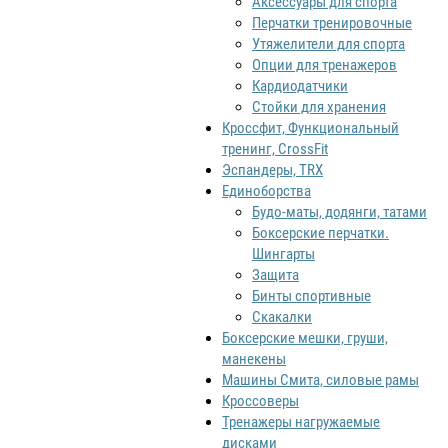
Аксессуары для спорта
Перчатки тренировочные
Утяжелители для спорта
Опции для тренажеров
Кардиодатчики
Стойки для хранения
Кроссфит, Функциональный
тренинг, CrossFit
Эспандеры, TRX
Единоборства
Будо-маты, додянги, татами
Боксерские перчатки.
Шингарты
Защита
Бинты спортивные
Скакалки
Боксерские мешки, груши,
манекены
Машины Смита, силовые рамы
Кроссоверы
Тренажеры нагружаемые
дисками