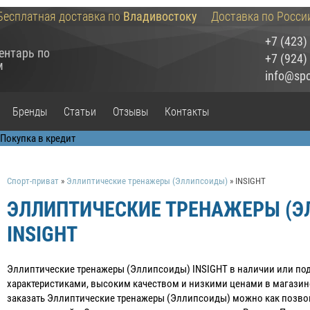
Бесплатная доставка по
Владивостоку
Доставка по Росси
+7 (423)
ентарь по
+7 (924)
м
info@spor
Бренды
Статьи
Отзывы
Контакты
Спорт-приват
»
Эллиптические тренажеры (Эллипсоиды)
»
INSIGHT
ЭЛЛИПТИЧЕСКИЕ ТРЕНАЖЕРЫ (
INSIGHT
Эллиптические тренажеры (Эллипсоиды) INSIGHT в наличии или под
характеристиками, высоким качеством и низкими ценами в магазин
заказать Эллиптические тренажеры (Эллипсоиды) можно как позвон