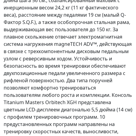
длина шага 56 см., сбалансированный маховик с
инерционным весом 24,2 кг (11 кг фактического
веса), расстояние между педалями 19 см (малый Q-
Фактор S.Q.F.), а также особопрочная стальная рама,
выдерживающая вес пользователя до 150 кг. За
плавное скольжение отвечает электромагнитная
система нагружения magneTECH ADV™, действующая
в связке с трехкомпонентным дисковым педальным
узлом с реверсивным ходом. Устойчивость и
безопасность во время тренировки обеспечивают
двухпозиционные педали увеличенного размера с
рифленой поверхностью. Два типа поручней
позволяют комфортно тренироваться
пользователям любого роста и комплекции. Консоль
Titanium Masters Orbitech XGH представлена
цветным LCD-дисплеем диагональю 5,5 дюйма (14 см)
с профилем тренировочных программ. 10
предустановленных программ направлены на
тренировку скоростных качеств, выносливости,