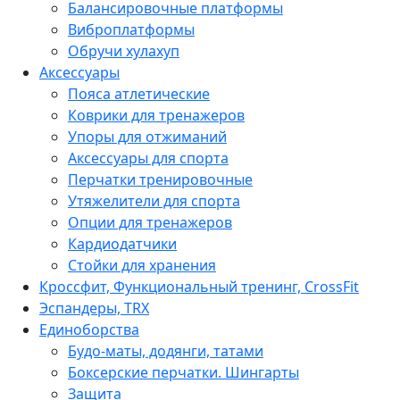
Балансировочные платформы
Виброплатформы
Обручи хулахуп
Аксессуары
Пояса атлетические
Коврики для тренажеров
Упоры для отжиманий
Аксессуары для спорта
Перчатки тренировочные
Утяжелители для спорта
Опции для тренажеров
Кардиодатчики
Стойки для хранения
Кроссфит, Функциональный тренинг, CrossFit
Эспандеры, TRX
Единоборства
Будо-маты, додянги, татами
Боксерские перчатки. Шингарты
Защита