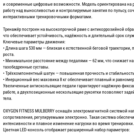
и современные цифровые возможности. Модель ориентирована на р
работу над выносливостью и контролируемые занятия по пульсу, со
интерактивными тренировочными форматами.
Тренажёр построен на высокопрочной раме с антикоррозийной обра
что обеспечивает устойчивость, надёжность и длительный срок слу
Ключевые параметры движения:
• Длина шага 530 мм — близкая к естественной беговой траектории,
роста.
• Минимальное расстояние между педалями — 62 мм, что снижает на
тазобедренные суставы.
• Трёхкомпонентный шатун — повышенная прочность и стабильность
• Инерционный вес маховика 8 кг обеспечивает плавный и равномер
Увеличенные антискользящие педали гарантируют надёжную фикса
работе, а двухпозиционные нескользящие рукоятки позволяют зад
тела.
OXYGEN FITNESS MULBERRY оснащён электромагнитной системой наг
сопротивления, регулируемыми электронно. Такая система обеспечи
интенсивности и плавное изменение нагрузки во время тренировки
Цветная LED-консоль отображает расширенный набор параметров: