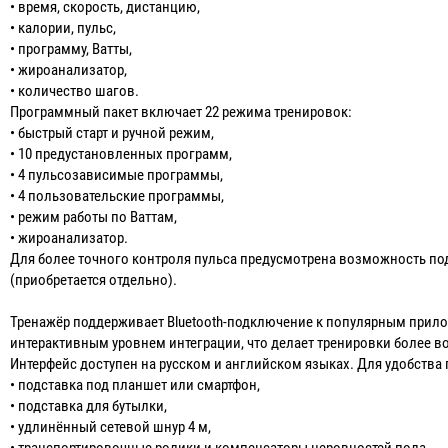
• время, скорость, дистанцию,
• калории, пульс,
• программу, Ватты,
• жироанализатор,
• количество шагов.
Программный пакет включает 22 режима тренировок:
• быстрый старт и ручной режим,
• 10 предустановленных программ,
• 4 пульсозависимые программы,
• 4 пользовательские программы,
• режим работы по Ваттам,
• жироанализатор.
Для более точного контроля пульса предусмотрена возможность по
(приобретается отдельно).
Тренажёр поддерживает Bluetooth-подключение к популярным прило
интерактивным уровнем интеграции, что делает тренировки более
Интерфейс доступен на русском и английском языках. Для удобства
• подставка под планшет или смартфон,
• подставка для бутылки,
• удлинённый сетевой шнур 4 м,
• транспортировочные ролики и компенсаторы неровностей пола.