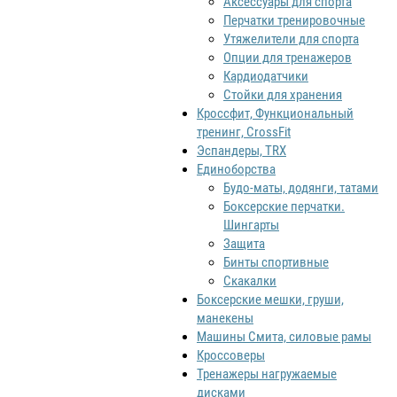
Аксессуары для спорта
Перчатки тренировочные
Утяжелители для спорта
Опции для тренажеров
Кардиодатчики
Стойки для хранения
Кроссфит, Функциональный
тренинг, CrossFit
Эспандеры, TRX
Единоборства
Будо-маты, додянги, татами
Боксерские перчатки.
Шингарты
Защита
Бинты спортивные
Скакалки
Боксерские мешки, груши,
манекены
Машины Смита, силовые рамы
Кроссоверы
Тренажеры нагружаемые
дисками