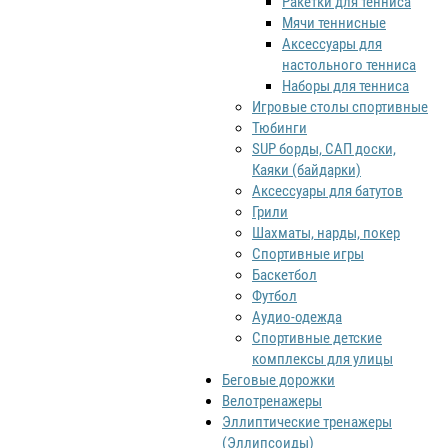
Ракетки для тенниса
Мячи теннисные
Аксессуары для
настольного тенниса
Наборы для тенниса
Игровые столы спортивные
Тюбинги
SUP борды, САП доски,
Каяки (байдарки)
Аксессуары для батутов
Грили
Шахматы, нарды, покер
Спортивные игры
Баскетбол
Футбол
Аудио-одежда
Спортивные детские
комплексы для улицы
Беговые дорожки
Велотренажеры
Эллиптические тренажеры
(Эллипсоиды)