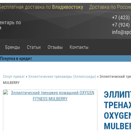
Бесплатная доставка по
Владивостоку
Доставка по Росси
+7 (423)
ентарь по
+7 (924)
м
info@spor
Бренды
Статьи
Отзывы
Контакты
Спорт-приват
»
Эллиптические тренажеры (Эллипсоиды)
»
Эллиптический тр
MULBERRY
ЭЛЛИП
ТРЕНА
OXYGEN
MULBE