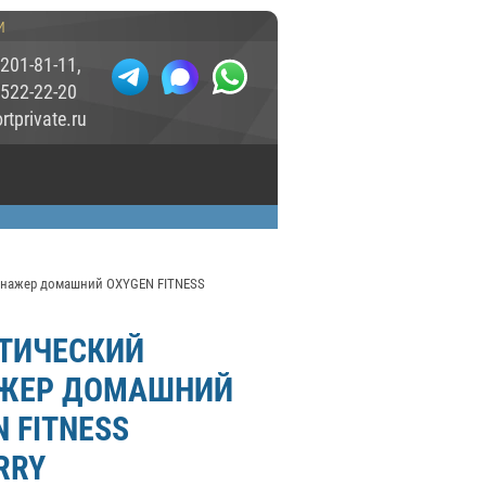
и
 201-81-11
,
 522-22-20
tprivate.ru
енажер домашний OXYGEN FITNESS
ТИЧЕСКИЙ
ЖЕР ДОМАШНИЙ
 FITNESS
RRY