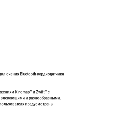
дключения Bluetooth-кардиодатчика
жениям Kinomap™ и Zwift™ с
 вовлекающими и разнообразными.
 пользователя предусмотрены: