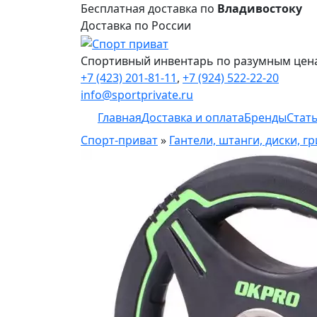
Бесплатная доставка по
Владивостоку
Доставка по России
Спортивный инвентарь по разумным цен
+7 (423) 201-81-11
,
+7 (924) 522-22-20
info@sportprivate.ru
Главная
Доставка и оплата
Бренды
Стат
Спорт-приват
»
Гантели, штанги, диски, г