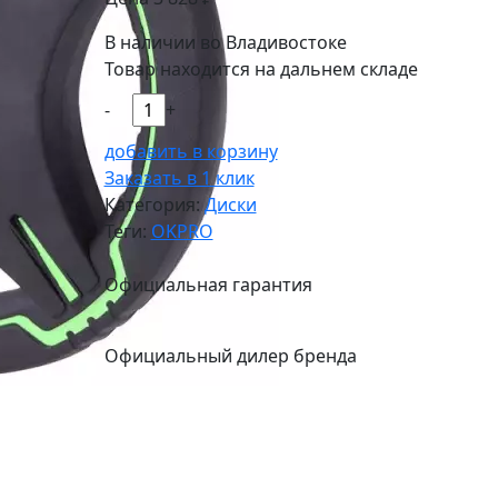
В наличии во Владивостоке
Товар находится на дальнем складе
-
+
добавить в корзину
Заказать в 1 клик
Категория:
Диски
Теги:
OKPRO
Официальная гарантия
Официальный дилер бренда