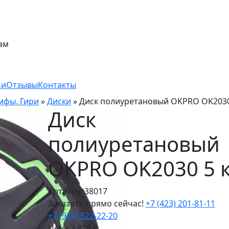
ам
ьи
Отзывы
Контакты
рифы. Гири
»
Диски
»
Диск полиуретановый OKPRO OK2030
Диск
полиуретановый
OKPRO OK2030 5 к
Артикул: 38017
Заказать прямо сейчас!
+7 (423) 201-81-11
+7 (924) 522-22-20
Цена
3 828
₽