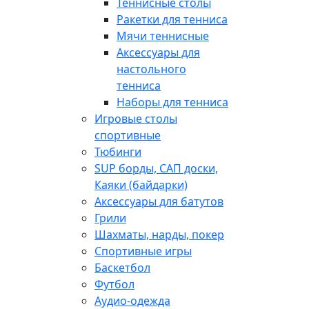
Теннисные столы
Ракетки для тенниса
Мячи теннисные
Аксессуары для
настольного
тенниса
Наборы для тенниса
Игровые столы
спортивные
Тюбинги
SUP борды, САП доски,
Каяки (байдарки)
Аксессуары для батутов
Грили
Шахматы, нарды, покер
Спортивные игры
Баскетбол
Футбол
Аудио-одежда