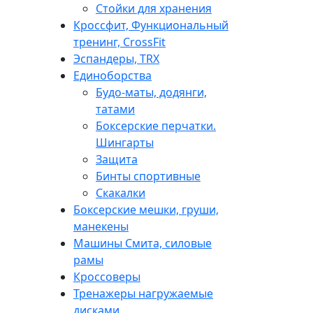
Стойки для хранения
Кроссфит, Функциональный
тренинг, CrossFit
Эспандеры, TRX
Единоборства
Будо-маты, додянги,
татами
Боксерские перчатки.
Шингарты
Защита
Бинты спортивные
Скакалки
Боксерские мешки, груши,
манекены
Машины Смита, силовые
рамы
Кроссоверы
Тренажеры нагружаемые
дисками