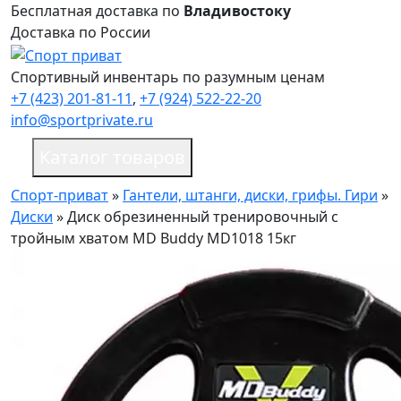
Бесплатная доставка по
Владивостоку
Доставка по России
Спортивный инвентарь по разумным ценам
+7 (423) 201-81-11
,
+7 (924) 522-22-20
info@sportprivate.ru
Каталог товаров
Спорт-приват
»
Гантели, штанги, диски, грифы. Гири
»
Диски
»
Диск обрезиненный тренировочный с
тройным хватом MD Buddy MD1018 15кг