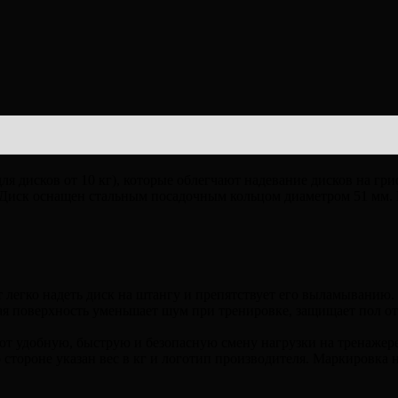
я дисков от 10 кг), которые облегчают надевание дисков на гр
 Диск оснащен стальным посадочным кольцом диаметром 51 мм. 
 легко надеть диск на штангу и препятствует его выламыванию.
я поверхность уменьшает шум при тренировке, защищает пол от
вают удобную, быструю и безопасную смену нагрузки на тренаже
о стороне указан вес в кг и логотип производителя. Маркировк