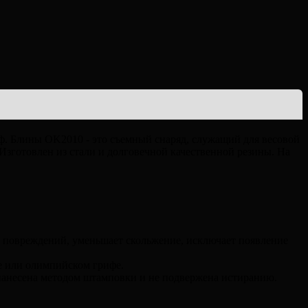
иф. Блины OK2010 - это съемный снаряд, служащий для весовой
Изготовлен из стали и долговечной качественной резины. На
 повреждений, уменьшает скольжение, исключает появление
ре или олимпийском грифе.
а нанесена методом штамповки и не подвержена истиранию.