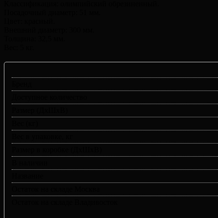
Классификация: олимпийский обрезиненный.
Посадочный диаметр: 51 мм.
Цвет: красный.
Внешний диаметр: 300 мм.
Толщина: 32,5 мм.
Вес: 5 кг.
Бренд
Доступное количество
Размер (ДхШхВ)
Вес (кг)
Вес в упаковке, кг
Размер в коробке (ДхШхВ)
В наличии
Название
Остаток на складе Москва
Остаток на складе Владивосток