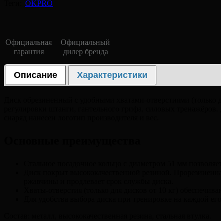
Теги:
OKPRO
Официальная
Официальный
гарантия
дилер бренда
Описание
Характеристики
Диск обрезиненный с удобными хватами-отверстиями (только дл
регулировки штанги, гантельного грифа, силовых тренажёров.
снаряд нанесен логотип производителя и вес.
Основные преимущества
Стальное посадочное кольцо с диаметром 51 мм позволяет
Диск покрыт высококачественной резиной. Прорезиненна
ржавчины и продлевает срок службы диска.
Хваты-отверстия (только для дисков от 10 кг) обеспечи
Для удобства выбора диска при тренировке на каждой ег
Состав: металл, высококачественная резина, стальная втулка.