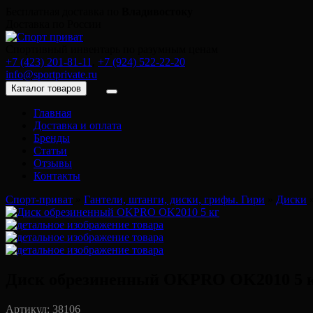
Бесплатная доставка по
Владивостоку
Доставка по России
Спортивный инвентарь по разумным ценам
+7 (423) 201-81-11
,
+7 (924) 522-22-20
info@sportprivate.ru
Каталог товаров
Главная
Доставка и оплата
Бренды
Статьи
Отзывы
Контакты
Спорт-приват
»
Гантели, штанги, диски, грифы. Гири
»
Диски
Диск обрезиненный OKPRO OK2010 5 
Артикул: 38106