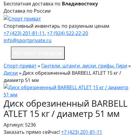
Бесплатная доставка по
Владивостоку
Доставка по России
Спортивный инвентарь по разумным ценам
+7 (423) 201-81-11
,
+7 (924) 522-22-20
info@sportprivate.ru
Каталог товаров
Спорт-приват
»
Гантели, штанги, диски, грифы. Гири
»
Диски
»
Диск обрезиненный BARBELL ATLET 15 кг /
диаметр 51 мм
Диск обрезиненный BARBELL
ATLET 15 кг / диаметр 51 мм
Артикул: 5236
Заказать прямо сейчас!
+7 (423) 201-81-11