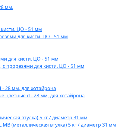
28 мм.
езями для кисти. ЦО - 51 мм
 с прорезями для кисти. ЦО - 51 мм
 цветные d - 28 мм, для хотайрона
MB (металлическая втулка) 5 кг / диаметр 31 мм