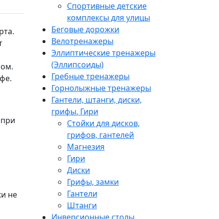
Спортивные детские
комплексы для улицы
Беговые дорожки
рта.
Велотренажеры
т
Эллиптические тренажеры
(Эллипсоиды)
фом.
Гребные тренажеры
фе.
Горнолыжные тренажеры
Гантели, штанги, диски,
грифы. Гири
 при
Стойки для дисков,
грифов, гантелей
Магнезия
Гири
Диски
Грифы, замки
Гантели
ки не
Штанги
Инверсионные столы