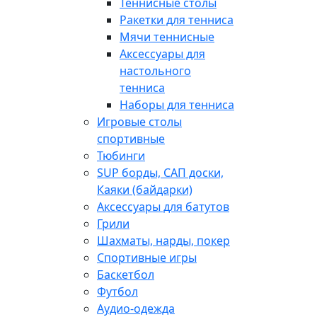
Теннисные столы
Ракетки для тенниса
Мячи теннисные
Аксессуары для
настольного
тенниса
Наборы для тенниса
Игровые столы
спортивные
Тюбинги
SUP борды, САП доски,
Каяки (байдарки)
Аксессуары для батутов
Грили
Шахматы, нарды, покер
Спортивные игры
Баскетбол
Футбол
Аудио-одежда