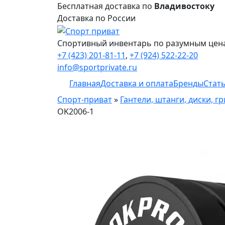
Бесплатная доставка по
Владивостоку
Доставка по России
Спортивный инвентарь по разумным цен
+7 (423) 201-81-11
,
+7 (924) 522-22-20
info@sportprivate.ru
Главная
Доставка и оплата
Бренды
Стат
Спорт-приват
»
Гантели, штанги, диски, г
OK2006-1