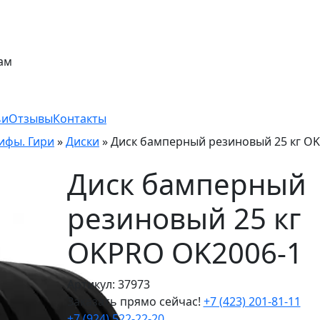
ам
ьи
Отзывы
Контакты
рифы. Гири
»
Диски
»
Диск бамперный резиновый 25 кг O
Диск бамперный
резиновый 25 кг
OKPRO OK2006-1
Артикул: 37973
Заказать прямо сейчас!
+7 (423) 201-81-11
+7 (924) 522-22-20