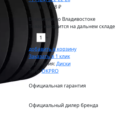
Цена
12 688
₽
В наличии во Владивостоке
Товар находится на дальнем складе
-
+
добавить в корзину
Заказать в 1 клик
Категория:
Диски
Теги:
OKPRO
Официальная гарантия
Официальный дилер бренда