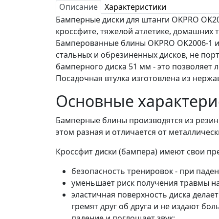
Описание
Характеристики
Бамперные диски для штанги OKPRO OK20
кроссфите, тяжелой атлетике, домашних т
Бамперованные блины OKPRO OK2006-1 из
стальных и обрезиненных дисков, не пор
бамперного диска 51 мм - это позволяет 
Посадочная втулка изготовлена из нержа
Основные характери
Бамперные блины производятся из резины
этом разная и отличается от металлическ
Кроссфит диски (бампера) имеют свои пр
безопасность тренировок - при паден
уменьшает риск получения травмы на
эластичная поверхность диска делает 
гремят друг об друга и не издают бо
падение и поглощает звук;