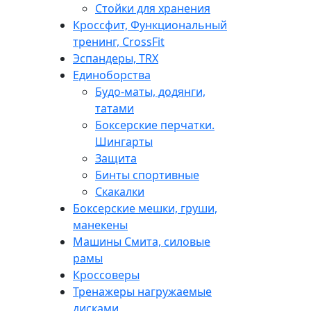
Стойки для хранения
Кроссфит, Функциональный
тренинг, CrossFit
Эспандеры, TRX
Единоборства
Будо-маты, додянги,
татами
Боксерские перчатки.
Шингарты
Защита
Бинты спортивные
Скакалки
Боксерские мешки, груши,
манекены
Машины Смита, силовые
рамы
Кроссоверы
Тренажеры нагружаемые
дисками