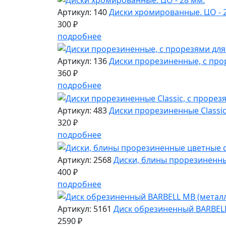
Артикул: 140
Диски хромированные. ЦО - 
300 ₽
подробнее
Артикул: 136
Диски прорезиненные, с прор
360 ₽
подробнее
Артикул: 483
Диски прорезиненные Classic,
320 ₽
подробнее
Артикул: 2568
Диски, блины прорезиненные
400 ₽
подробнее
Артикул: 5161
Диск обрезиненный BARBELL 
2590 ₽