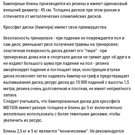
Бамперные блины производятся из резины и имеют одинаковый
внешний диаметр - 45 см. Толщина дисков при этом разная и
отличается от металлических олимпийских дисков.
Кроссфит диски (бампера) имеют свои преимущества:
безопасность тренировок - при падении не повреждается пол и
сам диск; уменьшает риск получения травмы на тренировке;
эластичная поверхность диска делает его "тише" - при
тренировках дома или в спортзале диски не гремят друг об друга и
не издают большого шума при падении на пол - резина
амортизирует падение и поглощает звук; конструкция втулки
диска позволяет легко надевать бампер на гриф и предотвращает
выламывание диска; ресурс диска до 10 000 падений с высоты 1,5
метра; резина очень долговечная и плотная, не имеет неприятного
запаха.
Следует учитывать, что бамперованные диски для кроссфита
MD1036 имеют разную толщину и блины до 5 кг включительно
желательно использовать с более тяжелыми дисками, чтобы
увеличить их ресурс.
Блины 2,5 кг и 5 кг являются "техническими". Не рекомендуется