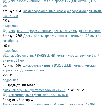
Артикул: 483
Диски прорезиненные Classic, с прорезями для кисти.
ЦО - 51 мм
320 ₽
подробнее
Артикул: 2568
Диски, блины прорезиненные цветные d - 28 мм, для
хотайрона
400 ₽
подробнее
Артикул: 5161
Диск обрезиненный BARBELL MB (металлическая
втулка) 5 кг / диаметр 31 мм
2590 ₽
подробнее
← Предыдущий товар
Диск бамперный Gymmaster ANA-015 15 кг
Цена: 8700 ₽
Следующий товар →
Диск обрезиненный тренировочный с тройным хватом OKPRO