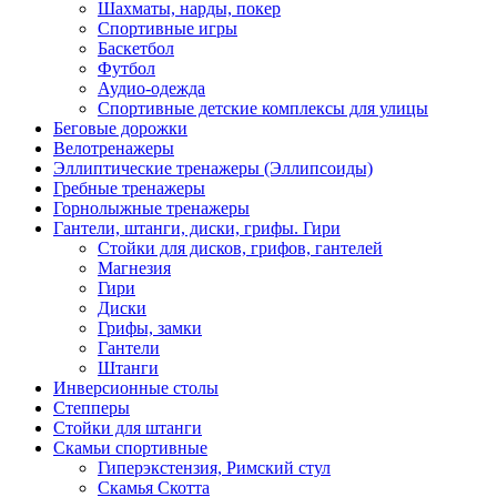
Шахматы, нарды, покер
Спортивные игры
Баскетбол
Футбол
Аудио-одежда
Спортивные детские комплексы для улицы
Беговые дорожки
Велотренажеры
Эллиптические тренажеры (Эллипсоиды)
Гребные тренажеры
Горнолыжные тренажеры
Гантели, штанги, диски, грифы. Гири
Стойки для дисков, грифов, гантелей
Магнезия
Гири
Диски
Грифы, замки
Гантели
Штанги
Инверсионные столы
Степперы
Стойки для штанги
Скамьи спортивные
Гиперэкстензия, Римский стул
Скамья Скотта