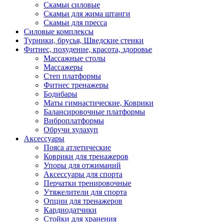
Скамьи силовые
Скамьи для жима штанги
Скамьи для пресса
Силовые комплексы
Турники, брусья, Шведские стенки
Фитнес, похудение, красота, здоровье
Массажные столы
Массажеры
Степ платформы
Фитнес тренажеры
Бодибары
Маты гимнастические, Коврики
Балансировочные платформы
Виброплатформы
Обручи хулахуп
Аксессуары
Пояса атлетические
Коврики для тренажеров
Упоры для отжиманий
Аксессуары для спорта
Перчатки тренировочные
Утяжелители для спорта
Опции для тренажеров
Кардиодатчики
Стойки для хранения