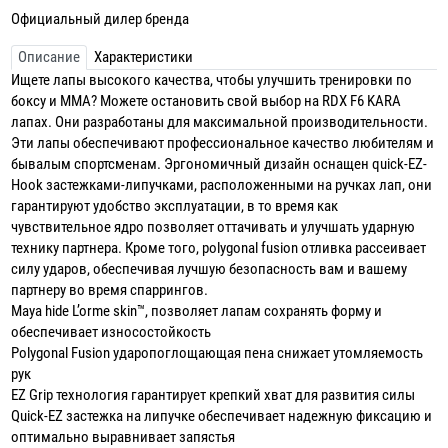
Официальный дилер бренда
Описание
Характеристики
Ищете лапы высокого качества, чтобы улучшить тренировки по
боксу и MMA? Можете остановить свой выбор на RDX F6 KARA
лапах. Они разработаны для максимальной производительности.
Эти лапы обеспечивают профессиональное качество любителям и
бывалым спортсменам. Эргономичный дизайн оснащен quick-EZ-
Hook застежками-липучками, расположенными на ручках лап, они
гарантируют удобство эксплуатации, в то время как
чувствительное ядро позволяет оттачивать и улучшать ударную
технику партнера. Кроме того, polygonal fusion отливка рассеивает
силу ударов, обеспечивая лучшую безопасность вам и вашему
партнеру во время спаррингов.
Maya hide L’orme skin™, позволяет лапам сохранять форму и
обеспечивает износостойкость
Polygonal Fusion ударопоглощающая пена снижает утомляемость
рук
EZ Grip технология гарантирует крепкий хват для развития силы
Quick-EZ застежка на липучке обеспечивает надежную фиксацию и
оптимально выравнивает запястья