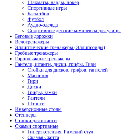
Шахматы, нарды, покер
Спортивные игры
Баскетбол
Футбол
Аудио-одежда
Спортивные детские комплексы для улицы
Беговые дорожки
Велотренажеры
Эллиптические тренажеры (Эллипсоиды)
Гребные тренажеры
Горнолыжные тренажеры
Гантели, штанги, диски, грифы. Гири
Стойки для дисков, грифов, гантелей
Магнезия
Гири
Диски
Грифы, замки
Гантели
Штанги
Инверсионные столы
Степперы
Стойки для штанги
Скамьи спортивные
Гиперэкстензия, Римский стул
Скамья Скотта