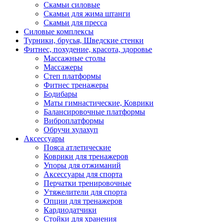
Скамьи силовые
Скамьи для жима штанги
Скамьи для пресса
Силовые комплексы
Турники, брусья, Шведские стенки
Фитнес, похудение, красота, здоровье
Массажные столы
Массажеры
Степ платформы
Фитнес тренажеры
Бодибары
Маты гимнастические, Коврики
Балансировочные платформы
Виброплатформы
Обручи хулахуп
Аксессуары
Пояса атлетические
Коврики для тренажеров
Упоры для отжиманий
Аксессуары для спорта
Перчатки тренировочные
Утяжелители для спорта
Опции для тренажеров
Кардиодатчики
Стойки для хранения