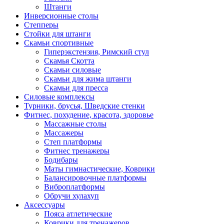
Штанги
Инверсионные столы
Степперы
Стойки для штанги
Скамьи спортивные
Гиперэкстензия, Римский стул
Скамья Скотта
Скамьи силовые
Скамьи для жима штанги
Скамьи для пресса
Силовые комплексы
Турники, брусья, Шведские стенки
Фитнес, похудение, красота, здоровье
Массажные столы
Массажеры
Степ платформы
Фитнес тренажеры
Бодибары
Маты гимнастические, Коврики
Балансировочные платформы
Виброплатформы
Обручи хулахуп
Аксессуары
Пояса атлетические
Коврики для тренажеров