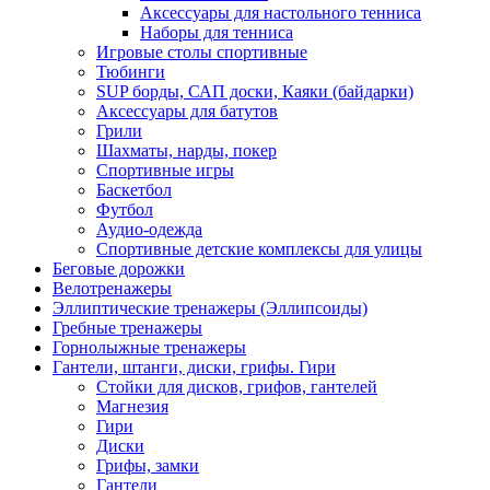
Аксессуары для настольного тенниса
Наборы для тенниса
Игровые столы спортивные
Тюбинги
SUP борды, САП доски, Каяки (байдарки)
Аксессуары для батутов
Грили
Шахматы, нарды, покер
Спортивные игры
Баскетбол
Футбол
Аудио-одежда
Спортивные детские комплексы для улицы
Беговые дорожки
Велотренажеры
Эллиптические тренажеры (Эллипсоиды)
Гребные тренажеры
Горнолыжные тренажеры
Гантели, штанги, диски, грифы. Гири
Стойки для дисков, грифов, гантелей
Магнезия
Гири
Диски
Грифы, замки
Гантели