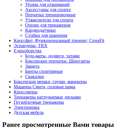
Упоры для отжиманий
Аксессуары для спорта
Перчатки тренировочные
Утяжелители для спорта
Опции для тренажеров
Кардиодатчики
Стойки для хранения
Кроссфит, Функциональный тренинг, CrossFit
Эспандеры, TRX
Единоборства
Будо-маты, додянги, татами
Боксерские перчатки. Шингарты
Защита
Бинты спортивные
Скакалки
Боксерские мешки, груши, манекены
Машины Смита, силовые рамы
Кроссоверы
Тренажеры нагружаемые дисками
Грузоблочные тренажеры
Электроника
Детская мебель
Ранее просмотренные Вами товары