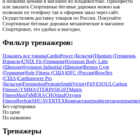
и низкими ценами в магазине во Владивостоке. Приобрести
или заказать Спортивные беговые дорожки можно как
позвонив по телефону так и оформив заказ через сайт.
Осуществляем доставку товаров по России. Покупайте
Спортивные беговые дорожки механические в магазине
Спортприват, это удобно и выгодно.
Фильтр тренажеров:
Показать все товары
CardioPower (Бельгия)
Titanium (Германия-
Израиль)
UNIX Fit (Германия)
Svensson Body Labs
(Швеция)
Svensson Industrial (Швеция)
Bronze Gym
(Германия)
Sole Fitness (США)
DFC (Россия)
Bowflex
(США)
Cardiopower Pro
(Бельгия)
Freemotion
Protrain
Smith
VictoryFit
YESOUL
Carbon
Fitness
GYMMASTER
INSIGHT
Matrix
Fitness
MaxFit
MERACH
Orlauf
Oxygen
Fitness
Reebok
SHUA
VERTEX
Компактные
реабилитационные
ме
Без сортировки
По цене
По названию
Тренажеры