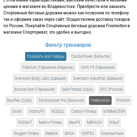
ценами в магазине во Владивостоке. Приобрести или заказать
Спортивные беговые дорожки можно как позвонив по телефону
так и оформив заказ через сайт. Осуществляем доставку товаров
по России. Покупайте Спортивные беговые дорожки Freemotion в
магазине Спортприват, это удобно и выгодно.
Фильтр тренажеров:
Показать все товары
CardioPower (Бельгия)
Titanium (Германия-Израиль)
UNIX Fit (Германия)
Svensson Body Labs (Швеция)
Svensson Industrial (Швеция)
Bronze Gym (Германия)
Sole Fitness (США)
DFC (Россия)
Bowflex (США)
Cardiopower Pro (Бельгия)
Freemotion
Protrain
Smith
VictoryFit
YESOUL
Carbon Fitness
GYMMASTER
INSIGHT
Matrix Fitness
MaxFit
MERACH
Orlauf
Oxygen Fitness
Reebok
SHUA
VERTEX
Компактные