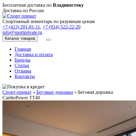
Бесплатная доставка по
Владивостоку
Доставка по России
Спортивный инвентарь по разумным ценам
+7 (423) 201-81-11
,
+7 (924) 522-22-20
info@sportprivate.ru
Каталог товаров
Главная
Доставка и оплата
Бренды
Статьи
Отзывы
Контакты
Спорт-приват
»
Беговые дорожки
»
Беговая дорожка
CardioPower TT40