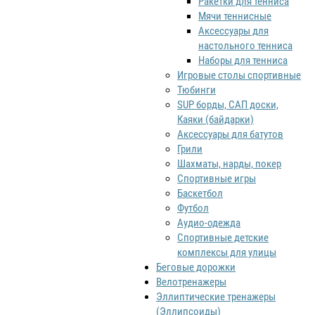
Ракетки для тенниса
Мячи теннисные
Аксессуары для
настольного тенниса
Наборы для тенниса
Игровые столы спортивные
Тюбинги
SUP борды, САП доски,
Каяки (байдарки)
Аксессуары для батутов
Грили
Шахматы, нарды, покер
Спортивные игры
Баскетбол
Футбол
Аудио-одежда
Спортивные детские
комплексы для улицы
Беговые дорожки
Велотренажеры
Эллиптические тренажеры
(Эллипсоиды)