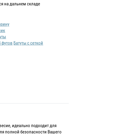
ся на дальнем складе
рзину
лик
уты
4 футов
Батуты с сеткой
весие, идеально подходит для
 для полной безопасности Вашего