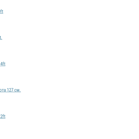
ft
t.
4ft
ота 127 см.
2ft