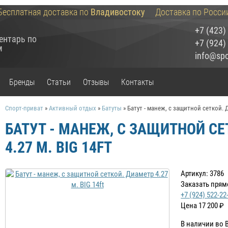
Бесплатная доставка по
Владивостоку
Доставка по Росси
+7 (423)
ентарь по
+7 (924)
м
info@spor
Бренды
Статьи
Отзывы
Контакты
Спорт-приват
»
Активный отдых
»
Батуты
»
Батут - манеж, с защитной сеткой. Д
БАТУТ - МАНЕЖ, С ЗАЩИТНОЙ С
4.27 М. BIG 14FT
Артикул: 3786
Заказать прям
+7 (924) 522-22
Цена
17 200
₽
В наличии во 