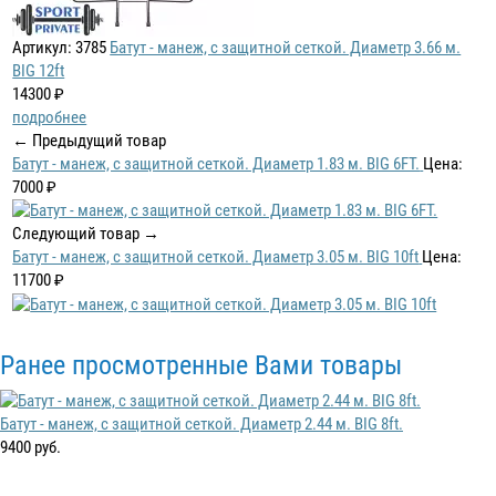
Артикул: 3785
Батут - манеж, с защитной сеткой. Диаметр 3.66 м.
BIG 12ft
14300 ₽
подробнее
← Предыдущий товар
Батут - манеж, с защитной сеткой. Диаметр 1.83 м. BIG 6FT.
Цена:
7000 ₽
Следующий товар →
Батут - манеж, с защитной сеткой. Диаметр 3.05 м. BIG 10ft
Цена:
11700 ₽
Ранее просмотренные Вами товары
Батут - манеж, с защитной сеткой. Диаметр 2.44 м. BIG 8ft.
9400 руб.