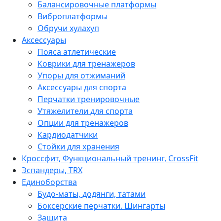
Балансировочные платформы
Виброплатформы
Обручи хулахуп
Аксессуары
Пояса атлетические
Коврики для тренажеров
Упоры для отжиманий
Аксессуары для спорта
Перчатки тренировочные
Утяжелители для спорта
Опции для тренажеров
Кардиодатчики
Стойки для хранения
Кроссфит, Функциональный тренинг, CrossFit
Эспандеры, TRX
Единоборства
Будо-маты, додянги, татами
Боксерские перчатки. Шингарты
Защита