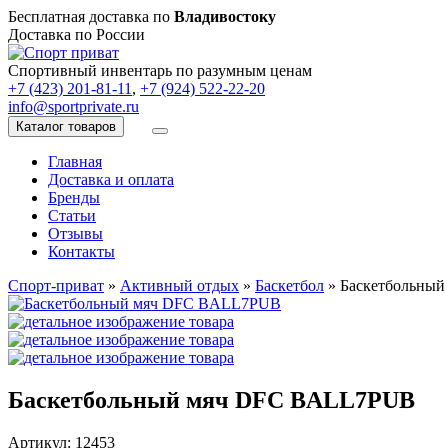
Бесплатная доставка по
Владивостоку
Доставка по России
Спортивный инвентарь по разумным ценам
+7 (423) 201-81-11
,
+7 (924) 522-22-20
info@sportprivate.ru
Каталог товаров
Главная
Доставка и оплата
Бренды
Статьи
Отзывы
Контакты
Спорт-приват
»
Активный отдых
»
Баскетбол
»
Баскетбольны
Баскетбольный мяч DFC BALL7PUB
Артикул: 12453