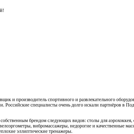
й!
оставщик и производитель спортивного и развлекательного обор
зии. Российские специалисты очень долго искали партнёров в П
собственным брендом следующих видов: столы для аэрохоккея,
велоэргометры, вибромассажеры, недорогие и качественные масс
неплохие эллиптические тренажеры.