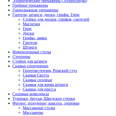
Эллиптические тренажеры (Эллипсоиды)
Гребные тренажеры
Горнолыжные тренажеры
Гантели, штанги, диски, грифы. Гири
Стойки для дисков, грифов, гантелей
Магнезия
Гири
Диски
Грифы, замки
Гантели
Штанги
Инверсионные столы
Степперы
Стойки для штанги
Скамьи спортивные
Гиперэкстензия, Римский стул
Скамья Скотта
Скамьи силовые
Скамьи для жима штанги
Скамьи для пресса
Силовые комплексы
Турники, брусья, Шведские стенки
Фитнес, похудение, красота, здоровье
Массажные столы
Массажеры