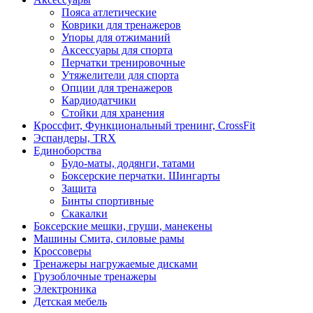
Пояса атлетические
Коврики для тренажеров
Упоры для отжиманий
Аксессуары для спорта
Перчатки тренировочные
Утяжелители для спорта
Опции для тренажеров
Кардиодатчики
Стойки для хранения
Кроссфит, Функциональный тренинг, CrossFit
Эспандеры, TRX
Единоборства
Будо-маты, додянги, татами
Боксерские перчатки. Шингарты
Защита
Бинты спортивные
Скакалки
Боксерские мешки, груши, манекены
Машины Смита, силовые рамы
Кроссоверы
Тренажеры нагружаемые дисками
Грузоблочные тренажеры
Электроника
Детская мебель