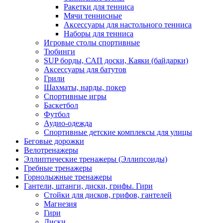
Ракетки для тенниса
Мячи теннисные
Аксессуары для настольного тенниса
Наборы для тенниса
Игровые столы спортивные
Тюбинги
SUP борды, САП доски, Каяки (байдарки)
Аксессуары для батутов
Грили
Шахматы, нарды, покер
Спортивные игры
Баскетбол
Футбол
Аудио-одежда
Спортивные детские комплексы для улицы
Беговые дорожки
Велотренажеры
Эллиптические тренажеры (Эллипсоиды)
Гребные тренажеры
Горнолыжные тренажеры
Гантели, штанги, диски, грифы. Гири
Стойки для дисков, грифов, гантелей
Магнезия
Гири
Диски