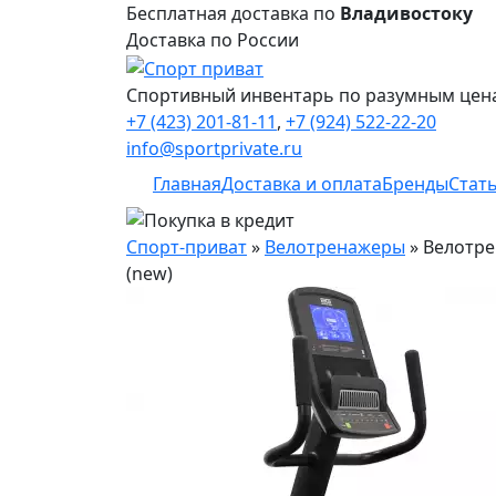
Бесплатная доставка по
Владивостоку
Доставка по России
Спортивный инвентарь по разумным цен
+7 (423) 201-81-11
,
+7 (924) 522-22-20
info@sportprivate.ru
Главная
Доставка и оплата
Бренды
Стат
Спорт-приват
»
Велотренажеры
»
Велотре
(new)