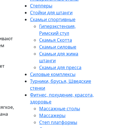
Степперы
Стойки для штанги
Скамьи спортивные
Гиперэкстензия,
Римский стул
чивают
Скамья Скотта
ем
Скамьи силовые
Скамьи для жима
штанги
ет
Скамьи для пресса
Силовые комплексы
Турники, брусья, Шведские
стенки
Фитнес, похудение, красота,
здоровье
ягкое,
Массажные столы
лана
Массажеры
Степ платформы