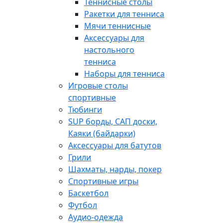
Теннисные столы
Ракетки для тенниса
Мячи теннисные
Аксессуары для
настольного
тенниса
Наборы для тенниса
Игровые столы
спортивные
Тюбинги
SUP борды, САП доски,
Каяки (байдарки)
Аксессуары для батутов
Грили
Шахматы, нарды, покер
Спортивные игры
Баскетбол
Футбол
Аудио-одежда