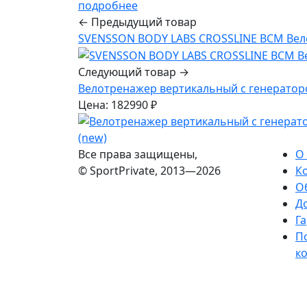
подробнее
← Предыдущий товар
SVENSSON BODY LABS CROSSLINE BCM Ве
Следующий товар →
Велотренажер вертикальный с генерато
Цена: 182990 ₽
Все права защищены,
О
© SportPrivate, 2013—2026
К
О
Д
Га
П
к