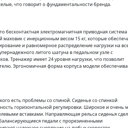
желые, что говорит о фундаментальности бренда.
о бесконтактная электромагнитная приводная система
й маховик с инерционным весом 15 кг, которые обеспе
ирование и равномерное распределение нагрузки на вс
супернадежного литого шатуна в педальном узле с
в. Тренажер имеет 24 уровня нагрузки, что позволит
телю. Эргономичная форма корпуса модели обеспечива
кого есть проблемы со спиной. Сиденье со спинкой
ность горизонтальной регулировки. Широкое и очень м
елевыми вставками. Направляющая рельса сиденья сде
обалансирующиеся педали с прорезиненными
вают надежное сцепление на любых скоростях.