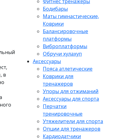
Фитнес тренажеры
Бодибары
Маты гимнастические,
Коврики
Балансировочные
платформы
Виброплатформы
альный
Обручи хулахуп
Аксессуары
ст,
Пояса атлетические
, в
Коврики для
но
тренажеров
Упоры для отжиманий
а
Аксессуары для спорта
чного
Перчатки
тренировочные
Утяжелители для спорта
Опции для тренажеров
Кардиодатчики