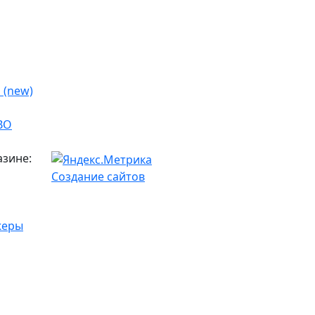
 (new)
азине:
Создание сайтов
жеры