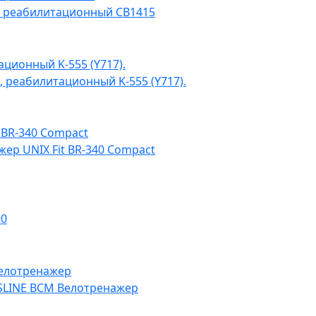
 реабилитационный CB1415
 реабилитационный K-555 (Y717).
ер UNIX Fit BR-340 Compact
90
SLINE BCM Велотренажер