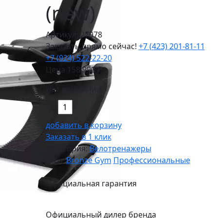
(new)
Артикул: 27978
Заказать прямо сейчас!
+7 (423) 201-81-11
+7 (924) 522-22-20
Цена
158 990
₽
Нет в наличии
-
+
добавить в корзину
Заказать в 1 клик
Категория:
Велотренажеры
Теги:
Bronze Gym
Профессиональные
Официальная гарантия
Официальный дилер бренда