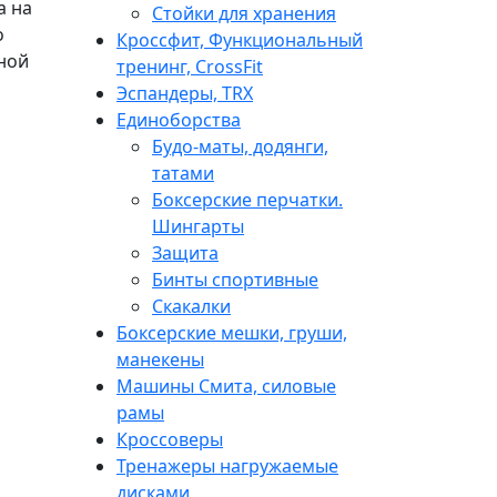
а на
Стойки для хранения
о
Кроссфит, Функциональный
тной
тренинг, CrossFit
Эспандеры, TRX
Единоборства
Будо-маты, додянги,
татами
Боксерские перчатки.
Шингарты
Защита
Бинты спортивные
Скакалки
Боксерские мешки, груши,
манекены
Машины Смита, силовые
рамы
Кроссоверы
Тренажеры нагружаемые
дисками