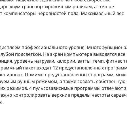
аря двум транспортировочным роликам, а точное
т компенсаторы неровностей пола. Максимальный вес
дисплеем профессионального уровня. Многофункцион
олубой подсветкой. На экран компьютера выводятся все
нция, уровень нагрузки, калории, ватты, темп, фитнес те
граммный пакет входят 12 предустановленных программ
тренировок. Помимо предустановленных программ, мож
руемым ручным режимом, а также создать собственную
ких режимов. 4 пульсозависимые программы отвечают з
 важно контролировать верхние пределы частоты серде
а.