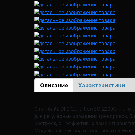
Описание
Характеристики
Спин-байк DFC Condition SQ-2209R — это
для регулярных домашних тренировок. Б
настроек, он эффективно заменит занятия
Модель рассчитана на пользователей вес