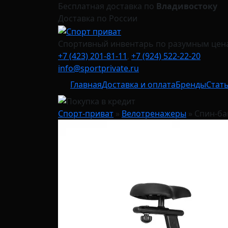
Бесплатная доставка по
Владивостоку
Доставка по России
Спортивный инвентарь по разумным цен
+7 (423) 201-81-11
,
+7 (924) 522-22-20
info@sportprivate.ru
Главная
Доставка и оплата
Бренды
Стат
Спорт-приват
»
Велотренажеры
»
Спин-бай