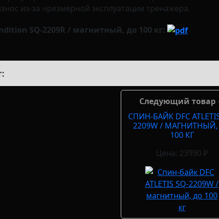
знос из-за чрезмерной эксплуатации тренажера.
dition SQ-2209R / магнитный, до 100 кг:
:
Следующий товар
СПИН-БАЙК DFC ATLETIS
2209W / МАГНИТНЫЙ,
100 КГ
Цена: 23990 ₽