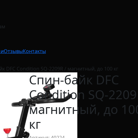
ам
ьи
Отзывы
Контакты
к DFC Condition SQ-2209R / магнитный, до 100 кг
Спин-байк DFC
Condition SQ-2209
магнитный, до 10
кг
Артикул: 40224