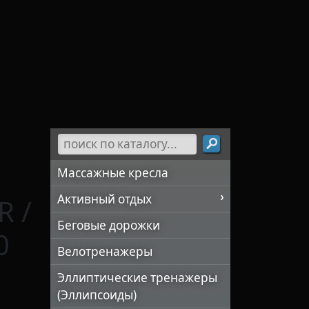
Массажные кресла
Активный отдых
R /
Беговые дорожки
0
Велотренажеры
Эллиптические тренажеры
(Эллипсоиды)