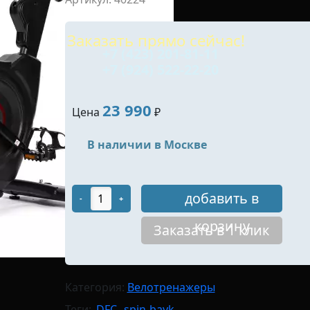
Заказать прямо сейчас!
+7 (423) 201-81-11
+7 (924) 522-22-20
23 990
Цена
₽
В наличии в Москве
добавить в
-
+
корзину
Заказать в 1 клик
Категория:
Велотренажеры
Теги:
DFC
spin-bayk