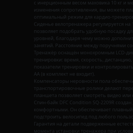
с инерционным весом маховика 10 кг и м
изменения сопротивления, вы можете пл
оптимальный режим для кардио-трениров
Сиденье велотренажера регулируется на 1
позволяет подобрать удобную посадку для
уровней, благодаря чему можно дополни
занятий. Расстояние между поручнями сос
Тренажёр оснащён монохромным LCD-дис
тренировки: время, скорость, дистанцию
показатели тренировки и контролировать 
AA (в комплект не входит).
Компенсаторы неровности пола обеспечив
транспортировочные ролики делают пере
планшета позволяет смотреть видео или 
Спин-байк DFC Condition SQ-2209R созда
комфортными. Он обеспечивает плавный и
подстроить велосипед под любого пользо
Гарантия на детали подверженные естеств
момента установки тренажера при услови