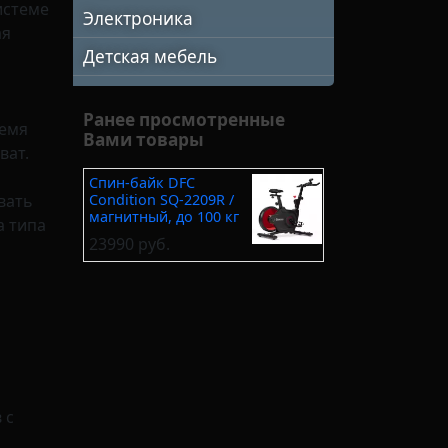
истеме
Электроника
ая
Детская мебель
Ранее просмотренные
ремя
Вами товары
ват.
Спин-байк DFC
Condition SQ-2209R /
вать
магнитный, до 100 кг
а типа
23990 руб.
 с