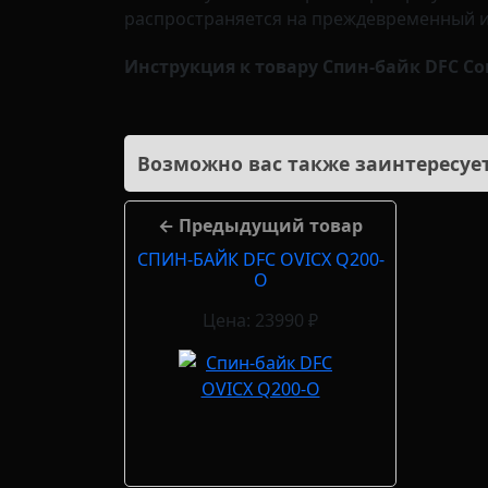
распространяется на преждевременный и
Инструкция к товару Спин-байк DFC Con
Возможно вас также заинтересует
← Предыдущий товар
СПИН-БАЙК DFC OVICX Q200-
O
Цена: 23990 ₽