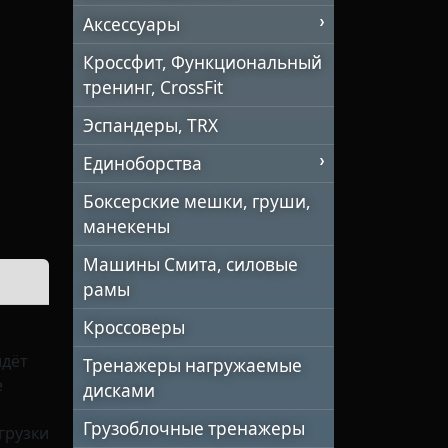
Аксессуары
Кроссфит, Функциональный
тренинг, CrossFit
Эспандеры, TRX
Единоборства
Боксерские мешки, груши,
манекены
Машины Смита, силовые
рамы
Кроссоверы
йдёт
Тренажеры нагружаемые
е
дисками
Грузоблочные тренажеры
грузки