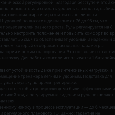
еханической регулировкой. Благодаря бесступенчатой с
авно повышать или снижать уровень сложности, выбир
ки, сжигания жира или развития выносливости.
1 уровней по высоте в диапазоне от 76 до 98 см, что
 пользователей разного роста. Руль регулируется на 8
тельно настроить положение и повысить комфорт во в
тавляет 36 см, что обеспечивает удобный и надёжный х
плеем, который отображает основные параметры
, калории и режим сканирования. Это позволяет отслежи
нагрузку. Для работы консоли используется 1 батарейк
ают устойчивость даже при интенсивных нагрузках, а
мещение тренажёра лёгким и удобным. Подставка для
слушать музыку во время тренировки.
н для того, чтобы тренировки дома были эффективными и
 тихий ход, а регулируемые сиденье и руль позволяют
вателя.
енному износу в процессе эксплуатации — до 6 месяцев
и регулярного планового ТО. Важно: гарантия не