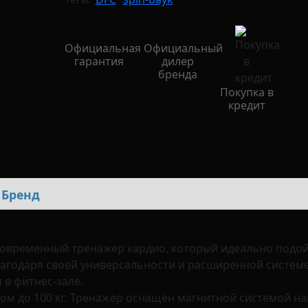
Официальная
Официальный
гарантия
дилер
бренда
Покупка в
кредит
Бренд
 современный тренажер кардио, который идеально подо
лагодаря своей универсальности и расширенной систем
 в фитнес-зале.
ом до 100 кг. Тренажёр оснащён магнитной системой на