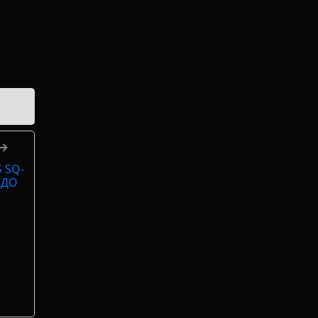
 →
 SQ-
 ДО