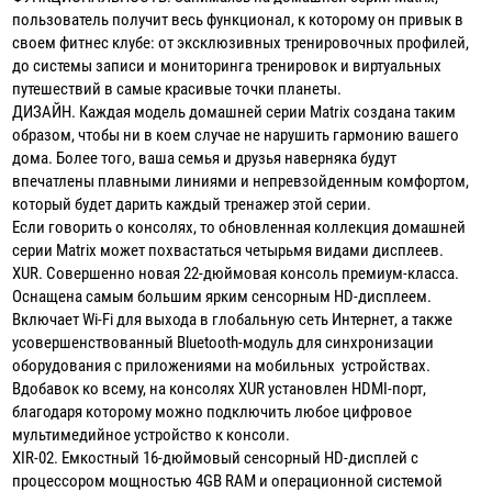
пользователь получит весь функционал, к которому он привык в
своем фитнес клубе: от эксклюзивных тренировочных профилей,
до системы записи и мониторинга тренировок и виртуальных
путешествий в самые красивые точки планеты.
ДИЗАЙН. Каждая модель домашней серии Matrix создана таким
образом, чтобы ни в коем случае не нарушить гармонию вашего
дома. Более того, ваша семья и друзья наверняка будут
впечатлены плавными линиями и непревзойденным комфортом,
который будет дарить каждый тренажер этой серии.
Если говорить о консолях, то обновленная коллекция домашней
серии Matrix может похвастаться четырьмя видами дисплеев.
XUR. Совершенно новая 22-дюймовая консоль премиум-класса.
Оснащена самым большим ярким сенсорным HD-дисплеем.
Включает Wi-Fi для выхода в глобальную сеть Интернет, а также
усовершенствованный Bluetooth-модуль для синхронизации
оборудования с приложениями на мобильных устройствах.
Вдобавок ко всему, на консолях XUR установлен HDMI-порт,
благодаря которому можно подключить любое цифровое
мультимедийное устройство к консоли.
XIR-02. Емкостный 16-дюймовый сенсорный HD-дисплей с
процессором мощностью 4GB RAM и операционной системой