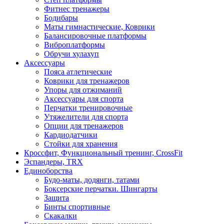
Фитнес тренажеры
Бодибары
Маты гимнастические, Коврики
Балансировочные платформы
Виброплатформы
Обручи хулахуп
Аксессуары
Пояса атлетические
Коврики для тренажеров
Упоры для отжиманий
Аксессуары для спорта
Перчатки тренировочные
Утяжелители для спорта
Опции для тренажеров
Кардиодатчики
Стойки для хранения
Кроссфит, Функциональный тренинг, CrossFit
Эспандеры, TRX
Единоборства
Будо-маты, додянги, татами
Боксерские перчатки. Шингарты
Защита
Бинты спортивные
Скакалки