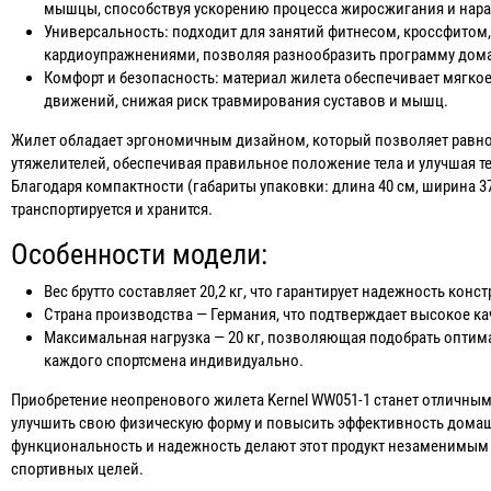
мышцы, способствуя ускорению процесса жиросжигания и на
Универсальность: подходит для занятий фитнесом, кроссфитом
кардиоупражнениями, позволяя разнообразить программу дом
Комфорт и безопасность: материал жилета обеспечивает мягко
движений, снижая риск травмирования суставов и мышц.
Жилет обладает эргономичным дизайном, который позволяет равно
утяжелителей, обеспечивая правильное положение тела и улучшая 
Благодаря компактности (габариты упаковки: длина 40 см, ширина 37
транспортируется и хранится.
Особенности модели:
Вес брутто составляет 20,2 кг, что гарантирует надежность кон
Страна производства — Германия, что подтверждает высокое ка
Максимальная нагрузка — 20 кг, позволяющая подобрать опти
каждого спортсмена индивидуально.
Приобретение неопренового жилета Kernel WW051-1 станет отличным 
улучшить свою физическую форму и повысить эффективность домаш
функциональность и надежность делают этот продукт незаменимы
спортивных целей.