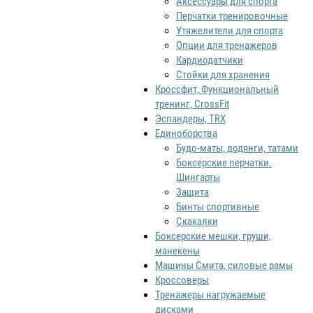
Аксессуары для спорта
Перчатки тренировочные
Утяжелители для спорта
Опции для тренажеров
Кардиодатчики
Стойки для хранения
Кроссфит, Функциональный
тренинг, CrossFit
Эспандеры, TRX
Единоборства
Будо-маты, додянги, татами
Боксерские перчатки.
Шингарты
Защита
Бинты спортивные
Скакалки
Боксерские мешки, груши,
манекены
Машины Смита, силовые рамы
Кроссоверы
Тренажеры нагружаемые
дисками