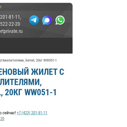
и
 201-81-11
,
 522-22-20
tprivate.ru
тяжелителями, kernel, 20кг WW051-1
ЕНОВЫЙ ЖИЛЕТ С
ЛИТЕЛЯМИ,
, 20КГ WW051-1
о сейчас!
+7 (423) 201-81-11
-20