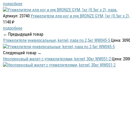
подробнее
Артикул: 23740
Утяжелители для ног и рук BRONZE GYM, 1кг (0.5кг х 2),
1140 ₽
подробнее
← Предыдущий товар
Утяжелители универсальные, kernel, пара по 2,5кг WW045-5
Цена: 309
Следующий товар →
Неопреновый жилет с утяжелителями, kernel, 30кг WW051-2
Цена: 200