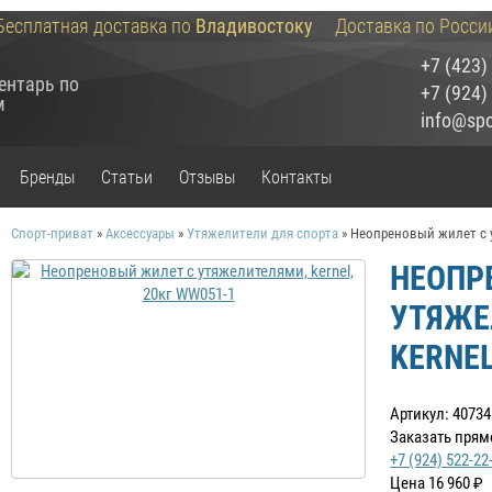
Бесплатная доставка по
Владивостоку
Доставка по Росси
+7 (423)
ентарь по
+7 (924)
м
info@spor
Бренды
Статьи
Отзывы
Контакты
Спорт-приват
»
Аксессуары
»
Утяжелители для спорта
»
Неопреновый жилет с у
НЕОПР
УТЯЖЕ
KERNEL
Артикул: 40734
Заказать прям
+7 (924) 522-22
Цена
16 960
₽