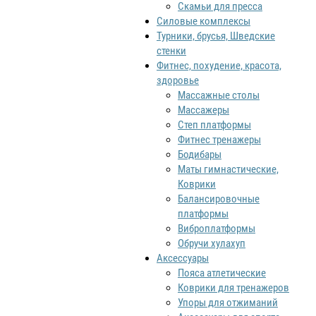
Скамьи для пресса
Силовые комплексы
Турники, брусья, Шведские
стенки
Фитнес, похудение, красота,
здоровье
Массажные столы
Массажеры
Степ платформы
Фитнес тренажеры
Бодибары
Маты гимнастические,
Коврики
Балансировочные
платформы
Виброплатформы
Обручи хулахуп
Аксессуары
Пояса атлетические
Коврики для тренажеров
Упоры для отжиманий