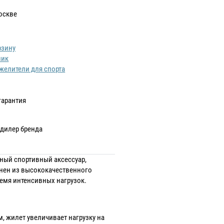
оскве
рзину
лик
желители для спорта
гарантия
дилер бренда
ный спортивный аксессуар,
нен из высококачественного
емя интенсивных нагрузок.
 жилет увеличивает нагрузку на