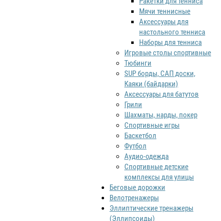
Ракетки для тенниса
Мячи теннисные
Аксессуары для
настольного тенниса
Наборы для тенниса
Игровые столы спортивные
Тюбинги
SUP борды, САП доски,
Каяки (байдарки)
Аксессуары для батутов
Грили
Шахматы, нарды, покер
Спортивные игры
Баскетбол
Футбол
Аудио-одежда
Спортивные детские
комплексы для улицы
Беговые дорожки
Велотренажеры
Эллиптические тренажеры
(Эллипсоиды)