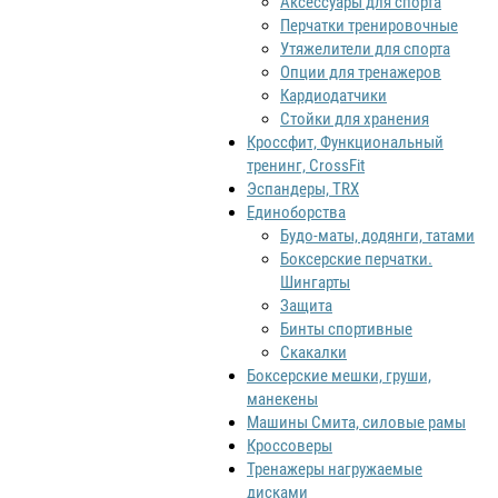
Аксессуары для спорта
Перчатки тренировочные
Утяжелители для спорта
Опции для тренажеров
Кардиодатчики
Стойки для хранения
Кроссфит, Функциональный
тренинг, CrossFit
Эспандеры, TRX
Единоборства
Будо-маты, додянги, татами
Боксерские перчатки.
Шингарты
Защита
Бинты спортивные
Скакалки
Боксерские мешки, груши,
манекены
Машины Смита, силовые рамы
Кроссоверы
Тренажеры нагружаемые
дисками