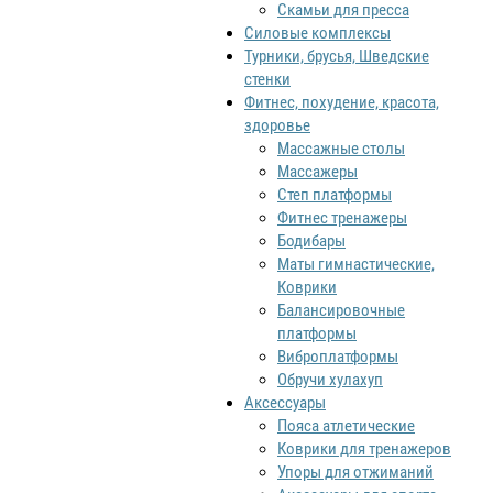
Скамьи для пресса
Силовые комплексы
Турники, брусья, Шведские
стенки
Фитнес, похудение, красота,
здоровье
Массажные столы
Массажеры
Степ платформы
Фитнес тренажеры
Бодибары
Маты гимнастические,
Коврики
Балансировочные
платформы
Виброплатформы
Обручи хулахуп
Аксессуары
Пояса атлетические
Коврики для тренажеров
Упоры для отжиманий