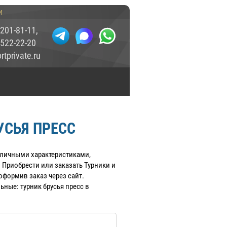
и
 201-81-11
,
 522-22-20
tprivate.ru
УСЬЯ ПРЕСС
отличными характеристиками,
Приобрести или заказать Турники и
оформив заказ через сайт.
ные: турник брусья пресс в