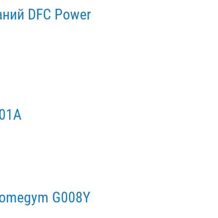
аний DFC Power
001A
 Homegym G008Y