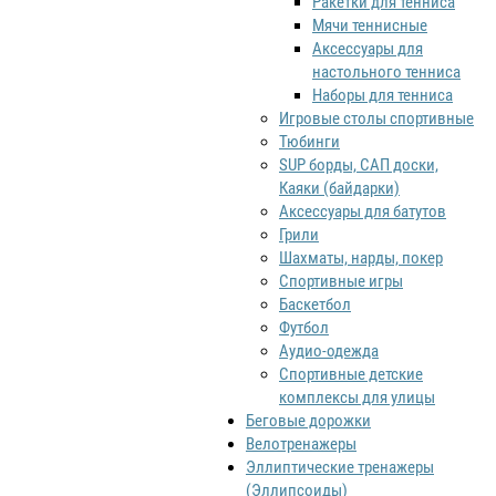
Ракетки для тенниса
Мячи теннисные
Аксессуары для
настольного тенниса
Наборы для тенниса
Игровые столы спортивные
Тюбинги
SUP борды, САП доски,
Каяки (байдарки)
Аксессуары для батутов
Грили
Шахматы, нарды, покер
Спортивные игры
Баскетбол
Футбол
Аудио-одежда
Спортивные детские
комплексы для улицы
Беговые дорожки
Велотренажеры
Эллиптические тренажеры
(Эллипсоиды)