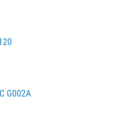
120
FC G002A