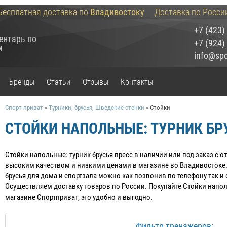
Бесплатная доставка по
Владивостоку
Доставка по Росси
+7 (423)
ентарь по
+7 (924)
м
info@spor
Бренды
Статьи
Отзывы
Контакты
Спорт-приват
»
Турники, брусья, Шведские стенки
»
Стойки
СТОЙКИ НАПОЛЬНЫЕ: ТУРНИК БР
Стойки напольные: турник брусья пресс в наличии или под заказ c 
высоким качеством и низкими ценами в магазине во Владивостоке. 
брусья для дома и спортзала можно как позвонив по телефону так и 
Осуществляем доставку товаров по России. Покупайте Стойки наполь
магазине Спортприват, это удобно и выгодно.
Фильтр тренажеров: