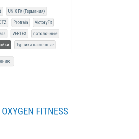
)
UNIX Fit (Германия)
CTZ
Protrain
VictoryFit
ess
VERTEX
потолочные
ойки
Турники настенные
ванию
й OXYGEN FITNESS