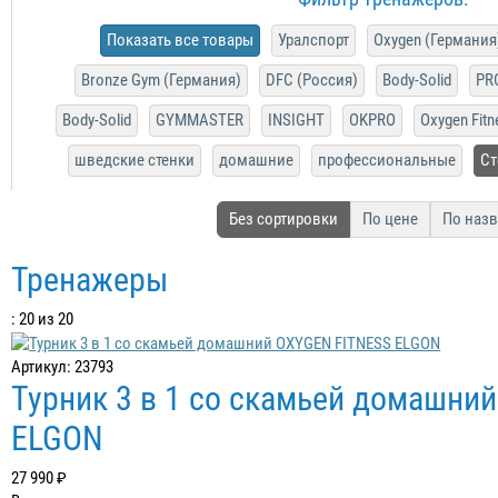
Показать все товары
Уралспорт
Oxygen (Германия
Bronze Gym (Германия)
DFC (Россия)
Body-Solid
PR
Body-Solid
GYMMASTER
INSIGHT
OKPRO
Oxygen Fitn
шведские стенки
домашние
профессиональные
Ст
Без сортировки
По цене
По наз
Тренажеры
: 20 из 20
Артикул: 23793
Турник 3 в 1 со скамьей домашни
ELGON
27 990 ₽