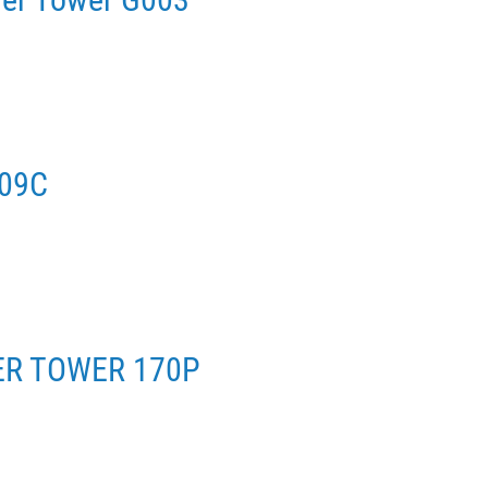
009C
WER TOWER 170P