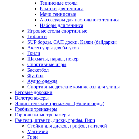
Теннисные столы
Ракетки для тенниса
Мячи теннисные
Аксессуары для настольного тенниса
Наборы для тенниса
Игровые столы спортивные
Тюбинги
SUP борды, САП доски, Каяки (байдарки)
Аксессуары для батутов
Грили
Шахматы, нарды, покер
Спортивные игры
Баскетбол
Футбол
Аудио-одежда
Спортивные детские комплексы для улицы
Беговые дорожки
Велотренажеры
Эллиптические тренажеры (Эллипсоиды)
Гребные тренажеры
Горнолыжные тренажеры
Гантели, штанги, диски, грифы. Гири
Стойки для дисков, грифов, гантелей
Магнезия
Гири