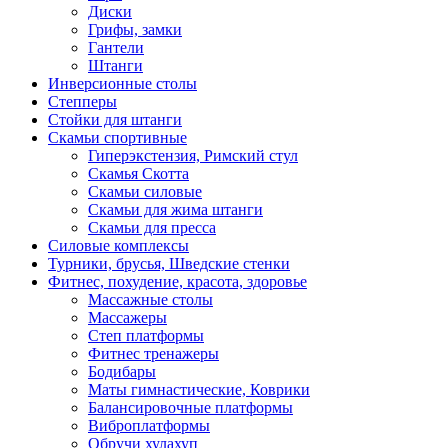
Диски
Грифы, замки
Гантели
Штанги
Инверсионные столы
Степперы
Стойки для штанги
Скамьи спортивные
Гиперэкстензия, Римский стул
Скамья Скотта
Скамьи силовые
Скамьи для жима штанги
Скамьи для пресса
Силовые комплексы
Турники, брусья, Шведские стенки
Фитнес, похудение, красота, здоровье
Массажные столы
Массажеры
Степ платформы
Фитнес тренажеры
Бодибары
Маты гимнастические, Коврики
Балансировочные платформы
Виброплатформы
Обручи хулахуп