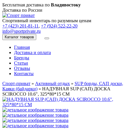
Бесплатная доставка по
Владивостоку
Доставка по России
Спортивный инвентарь по разумным ценам
+7 (423) 201-81-11
,
+7 (924) 522-22-20
info@sportprivate.ru
Каталог товаров
Главная
Доставка и оплата
Бренды
Статьи
Отзывы
Контакты
Спорт-приват
»
Активный отдых
»
SUP борды, САП доски,
Каяки (байдарки)
»
НАДУВНАЯ SUP (САП) ДОСКА
SCIROCCO 10.6", 325*80*15 СМ