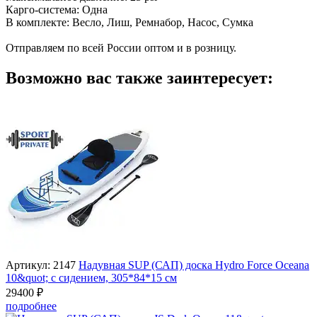
Карго-система: Одна
В комплекте: Весло, Лиш, Ремнабор, Насос, Сумка
Отправляем по всей России оптом и в розницу.
Возможно вас также заинтересует:
Артикул: 2147
Надувная SUP (САП) доска Hydro Force Oceana
10&quot; с сидением, 305*84*15 см
29400 ₽
подробнее