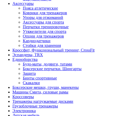
Аксессуары
Пояса атлетические
Коврики для тренажеров
Упоры для отжиманий
Аксессуары для спорта
Перчатки тренировочные
Утяжелители для спорта
Опции для тренажеров
Кардиодатчики
Стойки для хранения
Кроссфит, Функциональный тренинг, CrossFit
Эспандеры, TRX
Единоборства
Будо-маты, додянги, татами
Боксерские перчатки. Шингарты
Защита
Бинты спортивные
Скакалки
Боксерские мешки, груши, манекены
Машины Смита, силовые рамы
Кроссоверы
Тренажеры нагружаемые дисками
Грузоблочные тренажеры
Электроника
Детская мебель