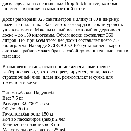
доска сделана из специальных Drop-Stitch нитей, которые
вплетены в основу из композитной сетки.
Доска размерами 325 сантиметров в длину и 80 в ширину,
имеет три плавника. За счёт этого у борда высокий уровень
управляемости. Максимальный вес, который выдерживает
доска – до 150 килограмм. Объём доски составляет 360
литров. Но, при всём этом, вес доски составляет всего 7,5
килограмма. На борде SCIROCCO 10’6 установлена карго-
система – райдер может брать с собой дополнительные вещи в
плаванье.
В комплекте с сап-доской поставляется алюминиевое
разборное весло, у которого регулируется длина, насос,
страховочный лиш, плавник, ремкомплект и сумка для
транспортировки.
Тип сап-борда: Надувной
Вес: 7.5 кг
Размеры: 325*80*15 см
Объём: 360 л
Грузоподъёмность: 150 кг
Кол-во пассажиров (max): 2 чел
Количество плавников: 3 шт
Максимальное давление: 25 psi