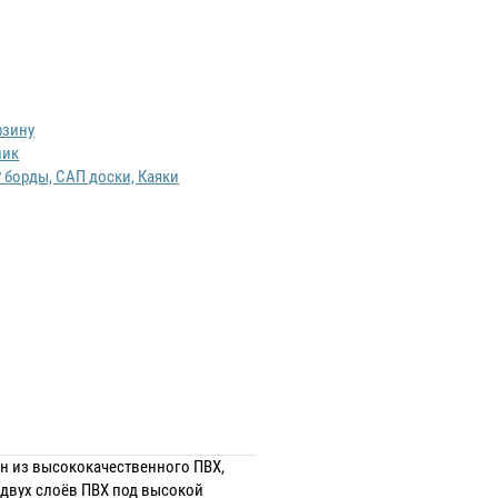
рзину
лик
 борды, САП доски, Каяки
ен из высококачественного ПВХ,
 двух слоёв ПВХ под высокой