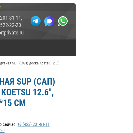
и
 201-81-11
,
 522-22-20
tprivate.ru
дувная SUP (САП) доска Koetsu 12.6",
НАЯ SUP (САП)
KOETSU 12.6",
*15 СМ
о сейчас!
+7 (423) 201-81-11
-20