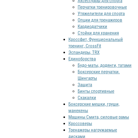
Аксессуары для спорта
Перчатки тренировочные
Утяжелители для спорта
Опции для тренажеров
Кардиодатчики
Стойки для хранения
Кроссфит, Функциональный
тренинг, CrossFit
Эспандеры, TRX
Единоборства
Будо-маты, додянги, татами
Боксерские перчатки.
Шингарты
Защита
Бинты спортивные
Скакалки
Боксерские мешки, груши,
манекены
Машины Смита, силовые рамы
Кроссоверы
Тренажеры нагружаемые
дисками