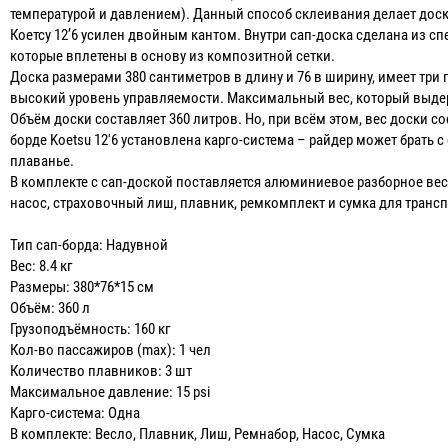
температурой и давлением). Данный способ склеивания делает доск
Коетсу 12’6 усилен двойным кантом. Внутри сап-доска сделана из спе
которые вплетены в основу из композитной сетки.
Доска размерами 380 сантиметров в длину и 76 в ширину, имеет три п
высокий уровень управляемости. Максимальный вес, который выдер
Объём доски составляет 360 литров. Но, при всём этом, вес доски со
борде Koetsu 12'6 установлена карго-система – райдер может брать
плаванье.
В комплекте с сап-доской поставляется алюминиевое разборное весл
насос, страховочный лиш, плавник, ремкомплект и сумка для транс
Тип сап-борда: Надувной
Вес: 8.4 кг
Размеры: 380*76*15 см
Объём: 360 л
Грузоподъёмность: 160 кг
Кол-во пассажиров (max): 1 чел
Количество плавников: 3 шт
Максимальное давление: 15 psi
Карго-система: Одна
В комплекте: Весло, Плавник, Лиш, Ремнабор, Насос, Сумка