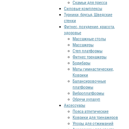
Скамьи для пресса
Силовые комплексы
Турники, брусья, Шведские
стенки
Фитнес, похудение, красота,
здоровье
Массажные столы
Массажеры
Степ платформы
Фитнес тренажеры
Бодибары
Маты гимнастические,
Коврики
Балансировочные
платформы
Виброплатформы
Обручи хулахуп
Аксессуары
Пояса атлетические
Коврики для тренажеров
Упоры для отжиманий