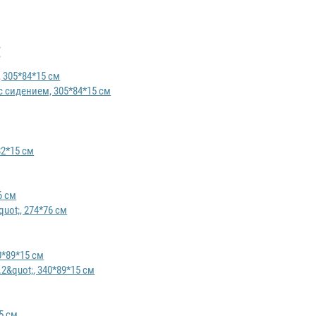
:
с сидением, 305*84*15 см
82*15 см
uot;, 274*76 см
2&quot;, 340*89*15 см