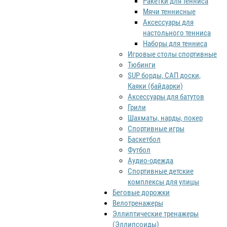
Ракетки для тенниса
Мячи теннисные
Аксессуары для
настольного тенниса
Наборы для тенниса
Игровые столы спортивные
Тюбинги
SUP борды, САП доски,
Каяки (байдарки)
Аксессуары для батутов
Грили
Шахматы, нарды, покер
Спортивные игры
Баскетбол
Футбол
Аудио-одежда
Спортивные детские
комплексы для улицы
Беговые дорожки
Велотренажеры
Эллиптические тренажеры
(Эллипсоиды)