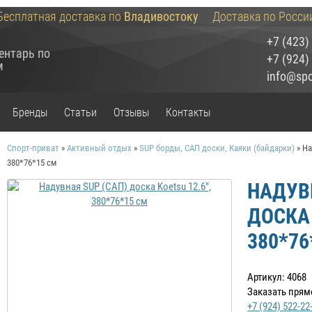
Бесплатная доставка по
Владивостоку
Доставка по Росси
+7 (423)
ентарь по
+7 (924)
м
info@spor
Бренды
Статьи
Отзывы
Контакты
Спорт-приват
»
Активный отдых
»
SUP борды, САП доски, Каяки (байдарки)
»
На
380*76*15 см
НАДУВ
ДОСКА 
380*76
Артикул: 4068
Заказать прям
+7 (924) 522-22