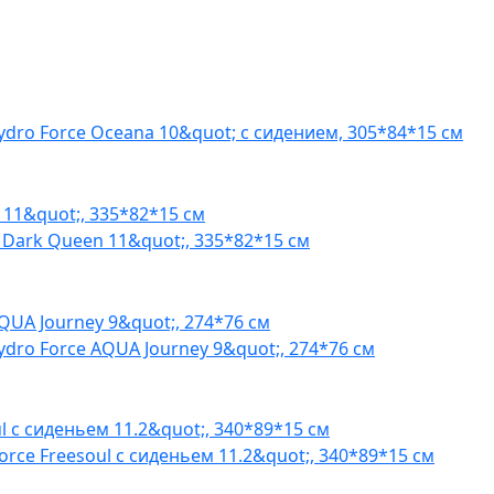
ydro Force Oceana 10&quot; с сидением, 305*84*15 см
S Dark Queen 11&quot;, 335*82*15 см
ydro Force AQUA Journey 9&quot;, 274*76 см
rce Freesoul с сиденьем 11.2&quot;, 340*89*15 см