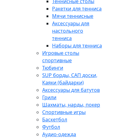
Теннисные столы
Ракетки для тенниса
Мячи теннисные
Аксессуары для
настольного
тенниса
Наборы для тенниса
Игровые столы
спортивные
Тюбинги
SUP борды, САП доски,
Каяки (байдарки)
Аксессуары для батутов
Грили
Шахматы, нарды, покер
Спортивные игры
Баскетбол
Футбол
Аудио-одежда