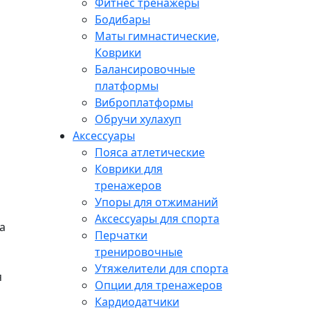
Фитнес тренажеры
Бодибары
Маты гимнастические,
Коврики
Балансировочные
платформы
Виброплатформы
Обручи хулахуп
Аксессуары
Пояса атлетические
Коврики для
тренажеров
Упоры для отжиманий
Аксессуары для спорта
а
Перчатки
тренировочные
Утяжелители для спорта
я
Опции для тренажеров
Кардиодатчики