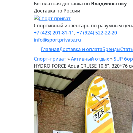
Бесплатная доставка по
Владивостоку
Доставка по России
Спортивный инвентарь по разумным цен
+7 (423) 201-81-11
,
+7 (924) 522-22-20
info@sportprivate.ru
Главная
Доставка и оплата
Бренды
Стат
Спорт-приват
»
Активный отдых
»
SUP бор
HYDRO FORCE Aqua CRUISE 10.6", 320*76 с