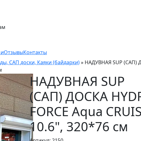
ам
ьи
Отзывы
Контакты
ды, САП доски, Каяки (байдарки)
»
НАДУВНАЯ SUP (САП) 
м
НАДУВНАЯ SUP
(САП) ДОСКА HYD
FORCE Aqua CRUI
10.6", 320*76 см
Артикул: 2150