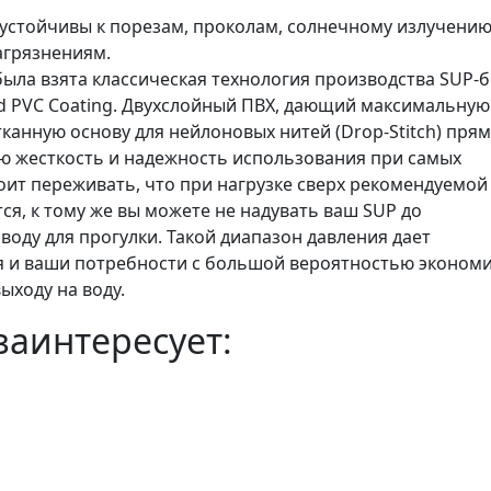
 устойчивы к порезам, проколам, солнечному излучению
агрязнениям.
была взята классическая технология производства SUP-
ered PVC Coating. Двухслойный ПВХ, дающий максимальную
тканную основу для нейлоновых нитей (Drop-Stitch) прям
ю жесткость и надежность использования при самых
оит переживать, что при нагрузке сверх рекомендуемой
ся, к тому же вы можете не надувать ваш SUP до
оду для прогулки. Такой диапазон давления дает
я и ваши потребности с большой вероятностью эконом
ыходу на воду.
заинтересует: