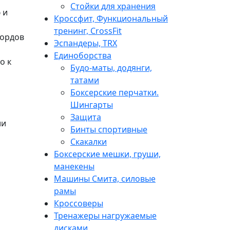
Стойки для хранения
 и
Кроссфит, Функциональный
тренинг, CrossFit
бордов
Эспандеры, TRX
Единоборства
о к
Будо-маты, додянги,
татами
Боксерские перчатки.
Шингарты
Защита
ии
Бинты спортивные
Скакалки
Боксерские мешки, груши,
манекены
Машины Смита, силовые
рамы
Кроссоверы
Тренажеры нагружаемые
дисками