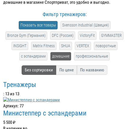
домашние в магазине Спортприват, это удобно и выгодно.
Фильтр тренажеров:
Показать все товары
Svensson Industrial (Швеция)
Bronze Gym (Германия)
DFC (Россия)
VictoryFit
GYMMASTER
INSIGHT
Matrix Fitness
SHUA
VERTEX
поворотные
с эспандерами
домашние
профессиональные
Без сортировки
По цене
По названию
Тренажеры
: 13 из 13
Артикул: 77
Министеппер с эспандерами
5 500 ₽
В наличии во